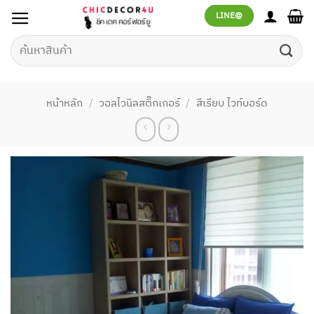
ข้าม
LINE@
ไป
ยัง
ค้นหา:
เนื้อหา
หน้าหลัก
/
วอลไวนิลสติ๊กเกอร์
/
สีเรียบ ไวท์บอร์ด