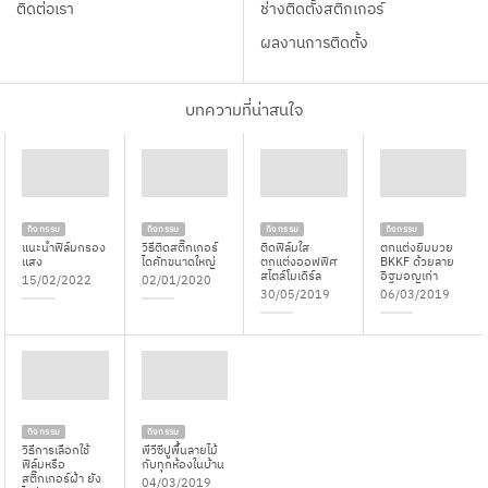
ติดต่อเรา
ช่างติดตั้งสติกเกอร์
ผลงานการติดตั้ง
บทความที่น่าสนใจ
กิจกรรม
กิจกรรม
กิจกรรม
กิจกรรม
แนะนำฟิล์มกรอง
วิธีติดสติ๊กเกอร์
ติดฟิล์มใส
ตกแต่งยิมมวย
แสง
ไดคัทขนาดใหญ่
ตกแต่งออฟฟิศ
BKKF ด้วยลาย
สไตล์โมเดิร์ล
อิฐมอญเก่า
15/02/2022
02/01/2020
30/05/2019
06/03/2019
กิจกรรม
กิจกรรม
วิธีการเลือกใช้
พีวีซีปูพื้นลายไม้
ฟิล์มหรือ
กับทุกห้องในบ้าน
สติ๊กเกอร์ฝ้า ยัง
04/03/2019