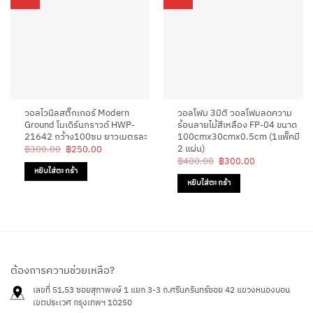
วอลไวนิลสติ๊กเกอร์ Modern
วอลโฟม 3มิติ วอลโฟมลดความ
Ground โมเดิร์นกราวด์ HWP-
ร้อนลายไม้สีเหลือง FP-04 ขนาด
21642 กว้าง100ซม ยาวเมตรละ
100cmx30cmx0.5cm (1แพ็คมี
2 แผ่น)
Original
Current
฿
300.00
฿
250.00
price
price
Original
Current
฿
400.00
฿
300.00
was:
is:
price
price
หยิบใส่ตะกร้า
฿300.00.
฿250.00.
was:
is:
หยิบใส่ตะกร้า
฿400.00.
฿300.00.
ต้องการความช่วยเหลือ?
เลขที่ 51,53 ซอยสุภาพงษ์ 1 แยก 3-3 ถ.ศรีนครินทร์ซอย 42
แขวงหนองบอน
เขตประเวศ กรุงเทพฯ 10250