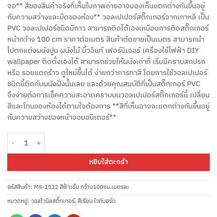
จอ** สีของสินค้าจริงที่เห็นในภาพถ่ายอาจมองเห็นแตกต่างกันขึ้นอยู่
กับความสว่างและมืดของห้อง** วอลเปเปอร์สติ๊กเกอร์จากเกาหลี เป็น
PVC วอลเปเปอร์ชนิดมีกาว สามารถติดได้เองเหมือนการติดสติ๊กเกอร์
หน้ากว้าง 100 cm ราคาต่อเมตร สินค้าตัดขายเป็นเมตร สามารถนำ
ไปตกแต่งผนังปูน ผนังไม้ บิ้วอินท์ เฟอร์นิเจอร์ เครื่องใช้ไฟฟ้า DIY
wallpaper ติดตั้งเองได้ สามารถช่วยให้ผนังเก่าที่ เริ่มมีคราบสกปรก
หรือ รอยแตกร้าว ดูใหม่ขึ้นได้ ง่ายกว่าการทาสี โดยการใช้วอลเปเปอร์
ชนิดนี้ติดทับผนังฝั่งนั้นเลย และด้วยคุณสมบัติที่เป็นสติ๊กเกอร์ PVC
จึงง่ายต่อการเช็คความสะอาดคราบบนวอลเปเปอร์สติ๊กเกอร์นี้ เปลี่ยน
สีและโทนของห้องได้ตามใจต้องการ **สีที่เห็นอาจจะแตกต่างกันขึ้นอยู่
กับความสว่างของหน้าจอมอนิเตอร์**
จำนวน MS-1522 วอลไวนิลสติ๊กเกอร์สีฟ้าเข้ม กว้าง100ซม.ยาวเมตรละ ชิ้น
หยิบใส่ตะกร้า
รหัสสินค้า:
MS-1522 สีฟ้าเข้ม กว้าง100ซม.เมตรละ
หมวดหมู่:
วอลไวนิลสติ๊กเกอร์
,
สีเรียบ ไวท์บอร์ด