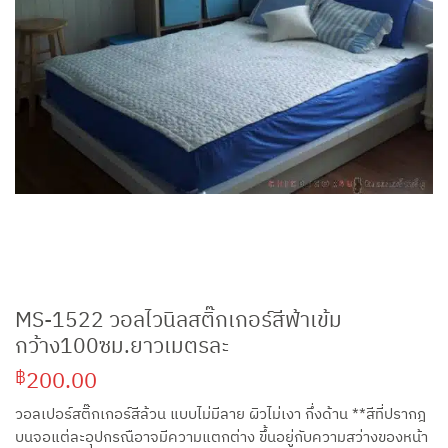
MS-1522 วอลไวนิลสติ๊กเกอร์สีฟ้าเข้ม
กว้าง100ซม.ยาวเมตรละ
200.00
฿
วอลเปอร์สติ๊กเกอร์สีล้วน แบบไม่มีลาย ผิวไม่เงา กึ่งด้าน **สีที่ปรากฎ
บนจอแต่ละอุปกรณือาจมีความแตกต่าง ขึ้นอยู่กับความสว่างของหน้า