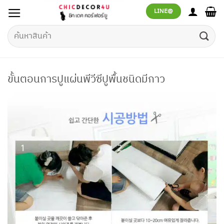
ข้าม
LINE@
ไป
ยัง
ค้นหา:
เนื้อหา
ขั้นตอนการปูแผ่นพีวีซีปูพื้นชนิดมีกาว