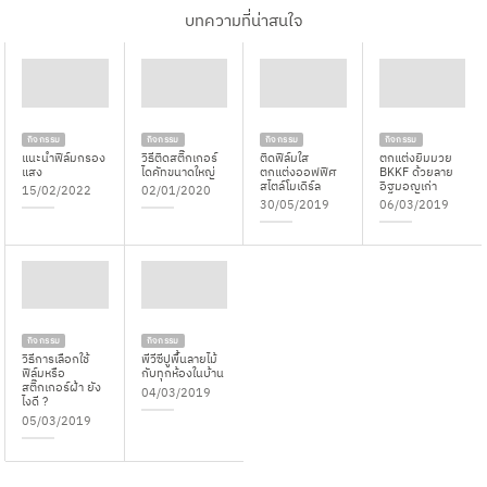
บทความที่น่าสนใจ
กิจกรรม
กิจกรรม
กิจกรรม
กิจกรรม
แนะนำฟิล์มกรอง
วิธีติดสติ๊กเกอร์
ติดฟิล์มใส
ตกแต่งยิมมวย
แสง
ไดคัทขนาดใหญ่
ตกแต่งออฟฟิศ
BKKF ด้วยลาย
สไตล์โมเดิร์ล
อิฐมอญเก่า
15/02/2022
02/01/2020
30/05/2019
06/03/2019
กิจกรรม
กิจกรรม
วิธีการเลือกใช้
พีวีซีปูพื้นลายไม้
ฟิล์มหรือ
กับทุกห้องในบ้าน
สติ๊กเกอร์ฝ้า ยัง
04/03/2019
ไงดี ?
05/03/2019