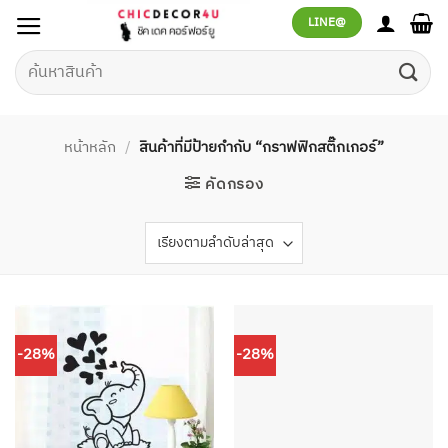
ข้าม
LINE@
ไป
ยัง
ค้นหา:
เนื้อหา
หน้าหลัก
/
สินค้าที่มีป้ายกำกับ “กราฟฟิกสติ๊กเกอร์”
คัดกรอง
-28%
-28%