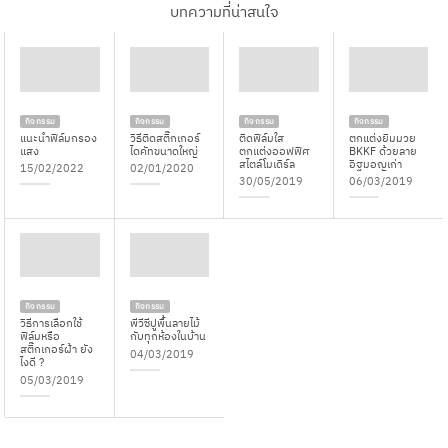
บทความที่น่าสนใจ
กิจกรรม
กิจกรรม
กิจกรรม
กิจกรรม
แนะนำฟิล์มกรอง
วิธีติดสติ๊กเกอร์
ติดฟิล์มใส
ตกแต่งยิมมวย
แสง
ไดคัทขนาดใหญ่
ตกแต่งออฟฟิศ
BKKF ด้วยลาย
สไตล์โมเดิร์ล
อิฐมอญเก่า
15/02/2022
02/01/2020
30/05/2019
06/03/2019
กิจกรรม
กิจกรรม
วิธีการเลือกใช้
พีวีซีปูพื้นลายไม้
ฟิล์มหรือ
กับทุกห้องในบ้าน
สติ๊กเกอร์ฝ้า ยัง
04/03/2019
ไงดี ?
05/03/2019