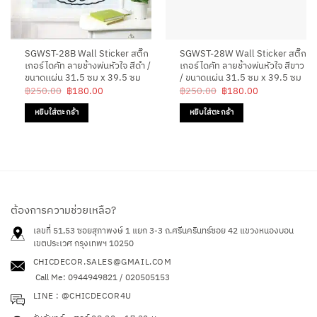
SGWST-28B Wall Sticker สติ๊ก
SGWST-28W Wall Sticker สติ๊ก
เกอร์ไดคัท ลายช้างพ่นหัวใจ สีดำ /
เกอร์ไดคัท ลายช้างพ่นหัวใจ สีขาว
ขนาดเเผ่น 31.5 ซม x 39.5 ซม
/ ขนาดเเผ่น 31.5 ซม x 39.5 ซม
Original
Current
Original
Current
฿
250.00
฿
180.00
฿
250.00
฿
180.00
price
price
price
price
was:
is:
was:
is:
หยิบใส่ตะกร้า
หยิบใส่ตะกร้า
฿250.00.
฿180.00.
฿250.00.
฿180.00.
ต้องการความช่วยเหลือ?
เลขที่ 51,53 ซอยสุภาพงษ์ 1 แยก 3-3 ถ.ศรีนครินทร์ซอย 42
แขวงหนองบอน
เขตประเวศ กรุงเทพฯ 10250
CHICDECOR.SALES@GMAIL.COM
Call Me: 0944949821 / 020505153
LINE : @CHICDECOR4U