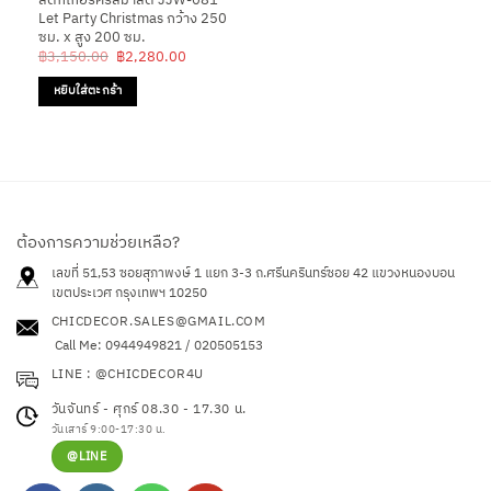
Let Party Christmas กว้าง 250
ซม. x สูง 200 ซม.
Original
Current
฿
3,150.00
฿
2,280.00
price
price
was:
is:
หยิบใส่ตะกร้า
฿3,150.00.
฿2,280.00.
ต้องการความช่วยเหลือ?
เลขที่ 51,53 ซอยสุภาพงษ์ 1 แยก 3-3 ถ.ศรีนครินทร์ซอย 42
แขวงหนองบอน
เขตประเวศ กรุงเทพฯ 10250
CHICDECOR.SALES@GMAIL.COM
Call Me: 0944949821 / 020505153
LINE : @CHICDECOR4U
วันจันทร์ - ศุกร์ 08.30 - 17.30 น.
วันเสาร์ 9:00-17:30 น.
@LINE