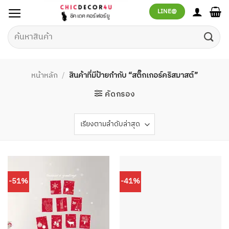
ข้าม
LINE@
ไป
ยัง
ค้นหา:
เนื้อหา
หน้าหลัก
/
สินค้าที่มีป้ายกำกับ “สติ๊กเกอร์คริสมาสต์”
คัดกรอง
-51%
-41%