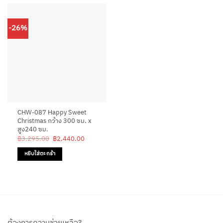
-26%
CHW-087 Happy Sweet
Christmas กว้าง 300 ซม. x
สูง240 ซม.
Original
Current
฿
3,295.00
฿
2,440.00
price
price
was:
is:
หยิบใส่ตะกร้า
฿3,295.00.
฿2,440.00.