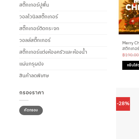
สติ๊กเกอร์ปูพื้น
วอลไวนิลสติ๊กเกอร์
สติ๊กเกอร์ติดกระจก
วอลล์สติ๊กเกอร์
Merry C
สติกเกอร
สติ๊กเกอร์แต่งห้องครัวและห้องน้ำ
฿
190.00
แผ่นกรุผนัง
หยิบใส่
สินค้าลดพิเศษ
กรองราคา
-28%
ราคา
ราคา
คัดกรอง
ต่ำ
สูงสุด
สุด