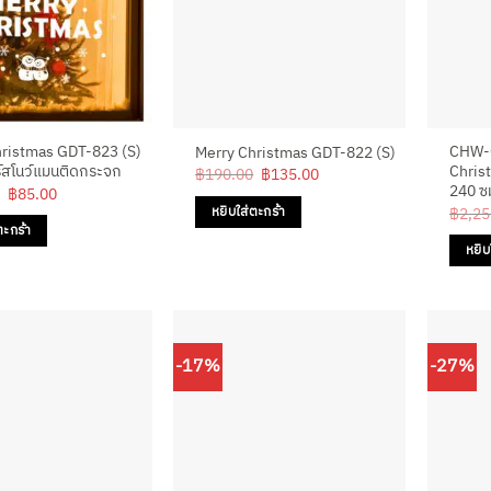
hristmas GDT-823 (S)
CHW-0
Merry Christmas GDT-822 (S)
์สโนว์แมนติดกระจก
Christ
Original
Current
฿
190.00
฿
135.00
price
price
240 ซ
Original
Current
฿
85.00
was:
is:
price
price
฿
2,25
หยิบใส่ตะกร้า
฿190.00.
฿135.00.
was:
is:
ตะกร้า
฿190.00.
฿85.00.
หยิบ
-17%
-27%