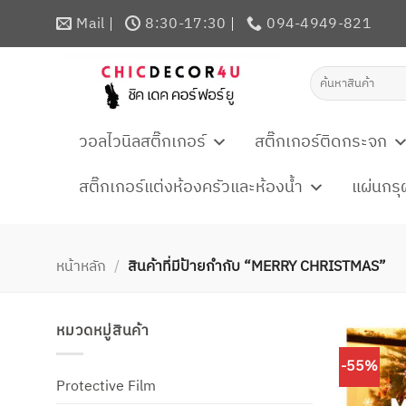
ข้าม
Mail
8:30-17:30
094-4949-821
ไป
ยัง
ค้นหา:
เนื้อหา
วอลไวนิลสติ๊กเกอร์
สติ๊กเกอร์ติดกระจก
สติ๊กเกอร์แต่งห้องครัวและห้องน้ำ
แผ่นกรุ
หน้าหลัก
/
สินค้าที่มีป้ายกำกับ “MERRY CHRISTMAS”
หมวดหมู่สินค้า
-55%
Protective Film