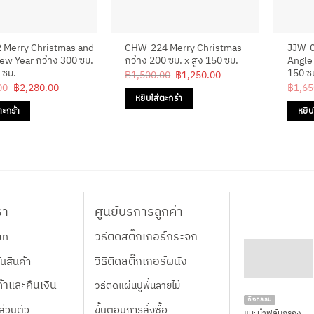
 Merry Christmas and
CHW-224 Merry Christmas
JJW-0
w Year กว้าง 300 ซม.
กว้าง 200 ซม. x สูง 150 ซม.
Angle 
 ซม.
150 ซ
Original
Current
฿
1,500.00
฿
1,250.00
price
price
Original
Current
00
฿
2,280.00
฿
1,65
was:
is:
price
price
หยิบใส่ตะกร้า
฿1,500.00.
฿1,250.00.
was:
is:
ตะกร้า
หยิบ
฿3,150.00.
฿2,280.00.
รา
ศูนย์บริการลูกค้า
วิธีติดสติ๊กเกอร์กระจก
ษัท
วิธีติดสติ๊กเกอร์ผนัง
นสินค้า
้าและคืนเงิน
วิธีติดแผ่นปูพื้นลายไม้
กิจกรรม
ส่วนตัว
ขั้นตอนการสั่งซื้อ
แนะนำฟิล์มกรอง