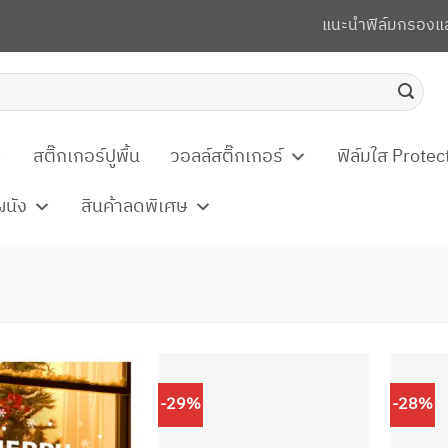
แนะนำฟิล์มกรองแ
สติ๊กเกอร์ปูพื้น
วอลล์สติ๊กเกอร์
ฟิล์มใส Protec
ผนัง
สินค้าลดพิเศษ
-29%
-28%