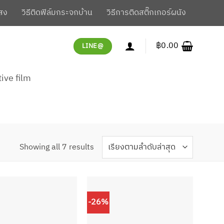
สง
วิธีติดฟิล์มกระจกบ้าน
วิธีการติดสติ๊กเกอร์ผนัง
฿
0.00
LINE@
tive film
Sorted
Showing all 7 results
by
latest
-26%