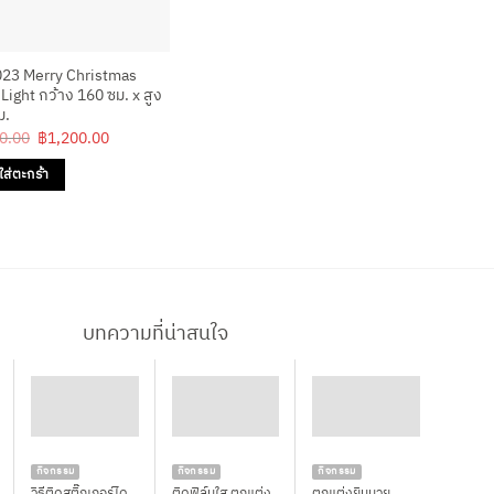
23 Merry Christmas
Light กว้าง 160 ซม. x สูง
ม.
Original
Current
0.00
฿
1,200.00
price
price
was:
is:
ใส่ตะกร้า
฿1,650.00.
฿1,200.00.
บทความที่น่าสนใจ
กิจกรรม
กิจกรรม
กิจกรรม
วิธีติดสติ๊กเกอร์ได
ติดฟิล์มใส ตกแต่ง
ตกแต่งยิมมวย