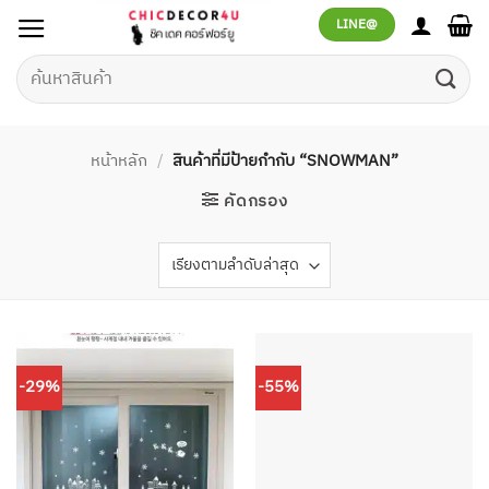
ข้าม
LINE@
ไป
ยัง
ค้นหา:
เนื้อหา
หน้าหลัก
/
สินค้าที่มีป้ายกำกับ “SNOWMAN”
คัดกรอง
-29%
-55%