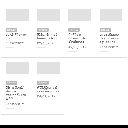
กิจกรรม
กิจกรรม
กิจกรรม
กิจกรรม
แนะนำฟิล์มกรอง
วิธีติดสติ๊กเกอร์
ติดฟิล์มใส
ตกแต่งยิมมวย
แสง
ไดคัทขนาดใหญ่
ตกแต่งออฟฟิศ
BKKF ด้วยลาย
สไตล์โมเดิร์ล
อิฐมอญเก่า
15/02/2022
02/01/2020
30/05/2019
06/03/2019
กิจกรรม
กิจกรรม
วิธีการเลือกใช้
พีวีซีปูพื้นลายไม้
ฟิล์มหรือ
กับทุกห้องในบ้าน
สติ๊กเกอร์ฝ้า ยัง
04/03/2019
ไงดี ?
05/03/2019