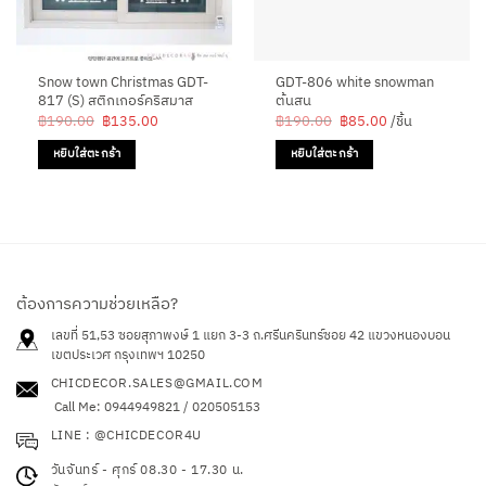
Snow town Christmas GDT-
GDT-806 white snowman
817 (S) สติกเกอร์คริสมาส
ต้นสน
Original
Current
Original
Current
฿
190.00
฿
135.00
฿
190.00
฿
85.00
/ชิ้น
price
price
price
price
was:
is:
was:
is:
หยิบใส่ตะกร้า
หยิบใส่ตะกร้า
฿190.00.
฿135.00.
฿190.00.
฿85.00.
ต้องการความช่วยเหลือ?
เลขที่ 51,53 ซอยสุภาพงษ์ 1 แยก 3-3 ถ.ศรีนครินทร์ซอย 42
แขวงหนองบอน
เขตประเวศ กรุงเทพฯ 10250
CHICDECOR.SALES@GMAIL.COM
Call Me: 0944949821 / 020505153
LINE : @CHICDECOR4U
วันจันทร์ - ศุกร์ 08.30 - 17.30 น.