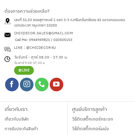
multiple
variants.
ต้องการความช่วยเหลือ?
The
เลขที่ 51,53 ซอยสุภาพงษ์ 1 แยก 3-3 ถ.ศรีนครินทร์ซอย 42
แขวงหนองบอน
options
เขตประเวศ กรุงเทพฯ 10250
may
CHICDECOR.SALES@GMAIL.COM
be
Call Me: 0944949821 / 020505153
chosen
LINE : @CHICDECOR4U
on
the
วันจันทร์ - ศุกร์ 08.30 - 17.30 น.
product
วันเสาร์ 9:00-17:30 น.
page
@LINE
เกี่ยวกับเรา
ศูนย์บริการลูกค้า
เกี่ยวกับบริษัท
วิธีติดสติ๊กเกอร์กระจก
การรับประกันสินค้า
วิธีติดสติ๊กเกอร์ผนัง