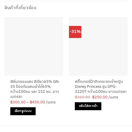
สินค้าที่เกี่ยวข้อง
-31%
ฟิล์มกรองแสง สีเขียว65% GN-
สติ๊กเกอร์ฝ้าติดกระจกเจ้าหญิง
35 ป้องกันแสงเข้าได้65%
Disney Princess รุ่น DPG-
กว้าง100ซม และ 152 ซม. ยาว
32207 กว้าง100ซม ยาวเมตรละ
เมตรละ
Original
Current
฿
360.00
฿
250.00
/เมตร
price
price
Price
฿
300.00
–
฿
450.00
/เมตร
was:
is:
range:
หยิบใส่ตะกร้า
฿360.00.
฿250.00.
฿300.00
เลือกรูปแบบ
through
฿450.00
This
product
has