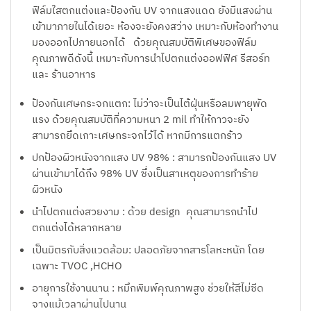
ฟิล์มใสตกแต่งและป้องกัน UV จากแสงแดด ยังมีแสงผ่าน
เข้ามาภายในได้เยอะ ห้องจะยังคงสว่าง เหมาะกับห้องทำงาน
มองออกไปภายนอกได้ ด้วยคุณสมบัติพิเศษของฟิล์ม
คุณภาพดีดังนี้ เหมาะกับการนำไปตกแต่งออฟฟิศ รีสอร์ท
และ ร้านอาหาร
ป้องกันเศษกระจกแตก: ไม่ว่าจะเป็นไต้ฝุ่นหรือลมพายุพัด
แรง ด้วยคุณสมบัติที่ความหนา 2 mil ทำให้กาวจะยัง
สามารถยึดเกาะเศษกระจกไว้ได้ หากมีการแตกร้าว
ปกป้องผิวหนังจากแสง UV 98% : สามารถป้องกันแสง UV
ผ่านเข้ามาได้ถึง 98% UV ซึ่งเป็นสาเหตุของการทำร้าย
ผิวหนัง
นำไปตกแต่งสวยงาม : ด้วย design คุณสามารถนำไป
ตกแต่งได้หลากหลาย
เป็นมิตรกับสิ่งแวดล้อม: ปลอดภัยจากสารโลหะหนัก โดย
เฉพาะ TVOC ,HCHO
อายุการใช้งานนาน : หมึกพิมพ์คุณภาพสูง ช่วยให้สีไม่ซีด
จางแม้เวลาผ่านไปนาน