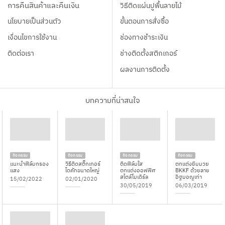
การคืนสินค้าและคืนเงิน
วิธีติดแผ่นปูพื้นลายไม้
นโยบายเป็นส่วนตัว
ขั้นตอนการสั่งซื้อ
เงื่อนไขการใช้งาน
ช่องทางชำระเงิน
ติดต่อเรา
ช่างติดตั้งสติกเกอร์
ผลงานการติดตั้ง
บทความที่น่าสนใจ
กิจกรรม
กิจกรรม
กิจกรรม
กิจกรรม
แนะนำฟิล์มกรอง
วิธีติดสติ๊กเกอร์
ติดฟิล์มใส
ตกแต่งยิมมวย
แสง
ไดคัทขนาดใหญ่
ตกแต่งออฟฟิศ
BKKF ด้วยลาย
สไตล์โมเดิร์ล
อิฐมอญเก่า
15/02/2022
02/01/2020
30/05/2019
06/03/2019