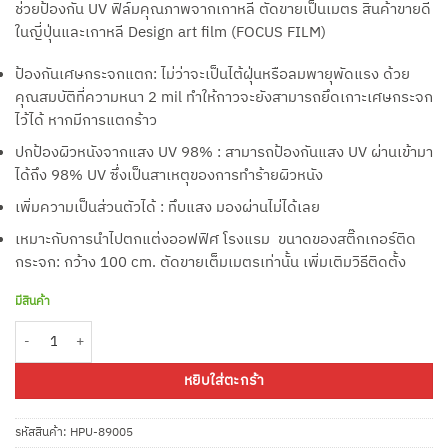
ช่วยป้องกัน UV ฟิล์มคุณภาพจากเกาหลี ตัดขายเป็นเมตร สินค้าขายดี
ในญี่ปุ่นและเกาหลี Design art film (FOCUS FILM)
ป้องกันเศษกระจกแตก: ไม่ว่าจะเป็นไต้ฝุ่นหรือลมพายุพัดแรง ด้วย
คุณสมบัติที่ความหนา 2 mil ทำให้กาวจะยังสามารถยึดเกาะเศษกระจก
ไว้ได้ หากมีการแตกร้าว
ปกป้องผิวหนังจากแสง UV 98% : สามารถป้องกันแสง UV ผ่านเข้ามา
ได้ถึง 98% UV ซึ่งเป็นสาเหตุของการทำร้ายผิวหนัง
เพิ่มความเป็นส่วนตัวได้ : ทึบแสง มองผ่านไม่ได้เลย
เหมาะกับการนำไปตกแต่งออฟฟิศ โรงแรม ขนาดของสติ๊กเกอร์ติด
กระจก: กว้าง 100 cm. ตัดขายเต็มเมตรเท่านั้น
เพิ่มเติมวิธี
ติดตั้ง
มีสินค้า
จำนวน ฟิล์มนิรภัยใสลายคลื่น Wave Lane HPU-89005 หน้ากว้าง 100 ซม ราคาต่
หยิบใส่ตะกร้า
รหัสสินค้า:
HPU-89005