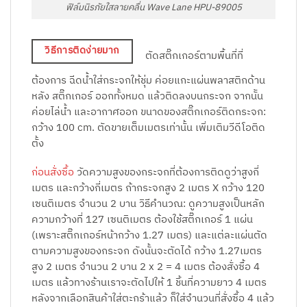
ฟิล์มนิรภัยใสลายคลื่น Wave Lane HPU-89005
วิธีการติดง่ายมาก
ตัดสติ๊กเกอร์ตามพื้นที่ที่
ต้องการ ฉีดน้ำใส่กระจกให้ชุ่ม ค่อยแกะแผ่นพลาสติกด้าน
หลัง สติ๊กเกอร์ ออกทั้งหมด แล้วติดลงบนกระจก จากนััน
ค่อยไล่น้ำ และอากาศออก ขนาดของสติ๊กเกอร์ติดกระจก:
กว้าง 100 cm. ตัดขายเต็มเมตรเท่านั้น เพิ่มเติมวีดีโอติด
ตั้ง
ก่อนสั่งซื้อ
วัดความสูงของกระจกที่ต้องการติดดูว่าสูงกี่
เมตร และกว้างกี่เมตร ถ้ากระจกสูง 2 เมตร X กว้าง 120
เซนติเมตร จำนวน 2 บาน วิธีคำนวณ: ดูความสูงเป็นหลัก
ความกว้างที่ 127 เซนติเมตร ต้องใช้สติ๊กเกอร์ 1 แผ่น
(เพราะสติ๊กเกอร์หน้ากว้าง 1.27 เมตร) และแต่ละแผ่นตัด
ตามความสูงของกระจก ดังนั้นจะตัดได้ กว้าง 1.27เมตร
สูง 2 เมตร จำนวน 2 บาน 2 x 2 = 4 เมตร ต้องสั่งซื้อ 4
เมตร แล้วทางร้านเราจะตัดไปให้ 1 ชิ้นที่ความยาว 4 เมตร
หลังจากเลือกสินค้าใส่ตะกร้าแล้ว ก็ใส่จำนวนที่สั่งซื้อ 4 แล้ว