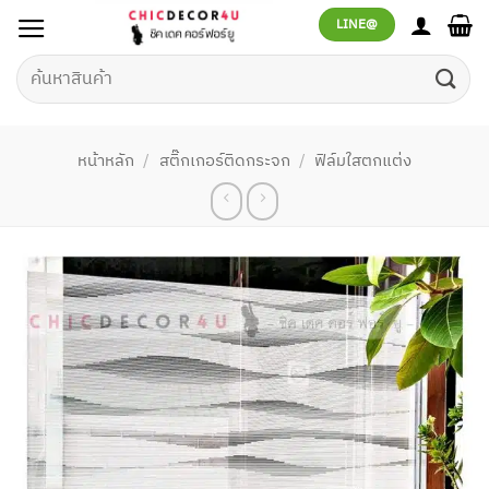
ข้าม
LINE@
ไป
ยัง
ค้นหา:
เนื้อหา
หน้าหลัก
/
สติ๊กเกอร์ติดกระจก
/
ฟิล์มใสตกแต่ง