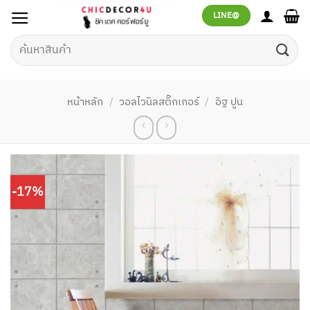
ข้าม
LINE@
ไป
ยัง
ค้นหา:
เนื้อหา
หน้าหลัก
/
วอลไวนิลสติ๊กเกอร์
/
อิฐ ปูน
-17%