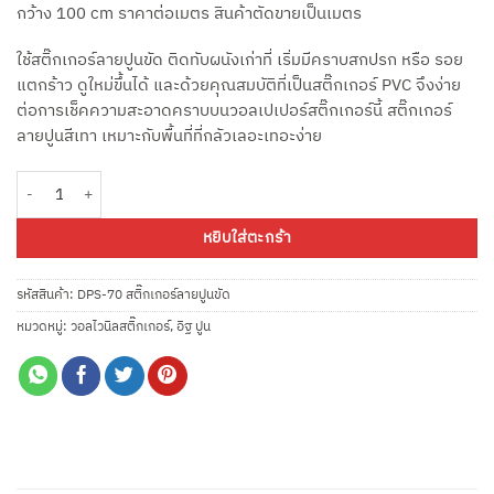
กว้าง 100 cm ราคาต่อเมตร สินค้าตัดขายเป็นเมตร
ใช้สติ๊กเกอร์ลายปูนขัด ติดทับผนังเก่าที่ เริ่มมีคราบสกปรก หรือ รอย
แตกร้าว ดูใหม่ขึ้นได้ และด้วยคุณสมบัติที่เป็นสติ๊กเกอร์ PVC จึงง่าย
ต่อการเช็คความสะอาดคราบบนวอลเปเปอร์สติ๊กเกอร์นี้ สติ๊กเกอร์
ลายปูนสีเทา เหมาะกับพื้นที่ที่กลัวเลอะเทอะง่าย
จำนวน วอลไวนิลสติ๊กเกอร์ ลายปูน ปูนขัดมัน DPS-70 หน้ากว้าง 100ซม ยาวเมตรละ
หยิบใส่ตะกร้า
รหัสสินค้า:
DPS-70 สติ๊กเกอร์ลายปูนขัด
หมวดหมู่:
วอลไวนิลสติ๊กเกอร์
,
อิฐ ปูน