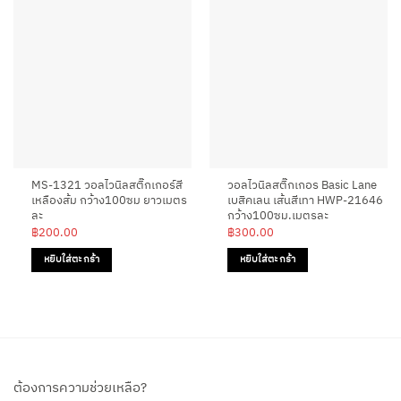
MS-1321 วอลไวนิลสติ๊กเกอร์สี
วอลไวนิลสติ๊กเกอร Basic Lane
เหลืองส้ม กว้าง100ซม ยาวเมตร
เบสิคเลน เส้นสีเทา HWP-21646
ละ
กว้าง100ซม.เมตรละ
฿
200.00
฿
300.00
หยิบใส่ตะกร้า
หยิบใส่ตะกร้า
ต้องการความช่วยเหลือ?