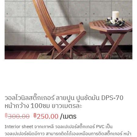
วอลไวนิลสติ๊กเกอร์ ลายปูน ปูนขัดมัน DPS-70
หน้ากว้าง 100ซม ยาวเมตรละ
Original
Current
300.00
250.00
/เมตร
฿
฿
price
price
Interior sheet จากเกาหลี วอลเปเปอร์สติ๊กเกอร์ PVC เป็น
was:
is:
วอลเปเปอร์ชนิดมีกาว สามารถติดได้เองเหมือนการติดสติ๊กเกอร์ หน้า
฿300.00.
฿250.00.