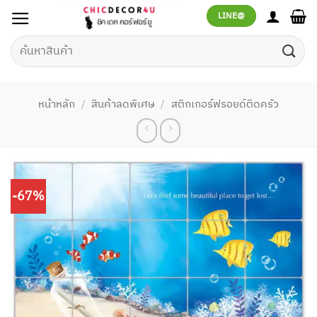
ข้าม
LINE@
ไป
ยัง
ค้นหา:
เนื้อหา
หน้าหลัก
/
สินค้าลดพิเศษ
/
สติกเกอร์ฟรอยด์ติดครัว
-67%