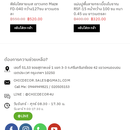
ฟิล์มใสลายเมส เขาวงกต Maze
แผ่นปูพื้นลายกระเบื้องโบราณ
FD-040 กว้าง127ซม ยาวเมตร
RSF-15 หน้ากว้าง 100 ซม หนา
ละ
0.45 มม ยาวเมตรละ
Original
Current
Original
Current
฿
550.00
฿
520.00
฿
400.00
฿
320.00
price
price
price
price
was:
is:
was:
is:
หยิบใส่ตะกร้า
หยิบใส่ตะกร้า
฿550.00.
฿520.00.
฿400.00.
฿320.00.
ต้องการความช่วยเหลือ?
เลขที่ 51,53 ซอยสุภาพงษ์ 1 แยก 3-3 ถ.ศรีนครินทร์ซอย 42
แขวงหนองบอน
เขตประเวศ กรุงเทพฯ 10250
CHICDECOR.SALES@GMAIL.COM
Call Me: 0944949821 / 020505153
LINE : @CHICDECOR4U
วันจันทร์ - ศุกร์ 08.30 - 17.30 น.
วันเสาร์ 9:00-17:30 น.
@LINE