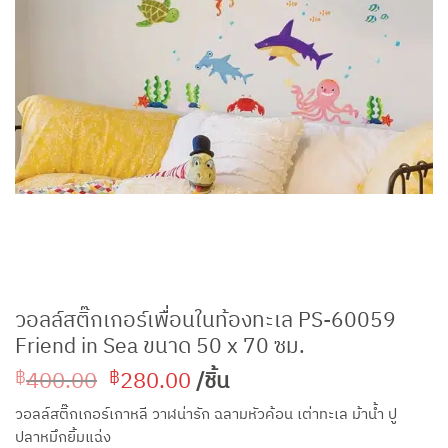
วอลล์สติ๊กเกอร์เพื่อนในท้องทะเล PS-60059
Friend in Sea ขนาด 50 x 70 ซม.
Original
Current
400.00
280.00
/ชิ้น
฿
฿
price
price
วอลล์สติ๊กเกอร์เกาหลี วาฬน่ารัก ฉลามหัวค้อน เต่าทะเล ม้าน้ำ ปู
was:
is:
ปลาหมึกยิ้มแฉ่ง
฿400.00.
฿280.00.