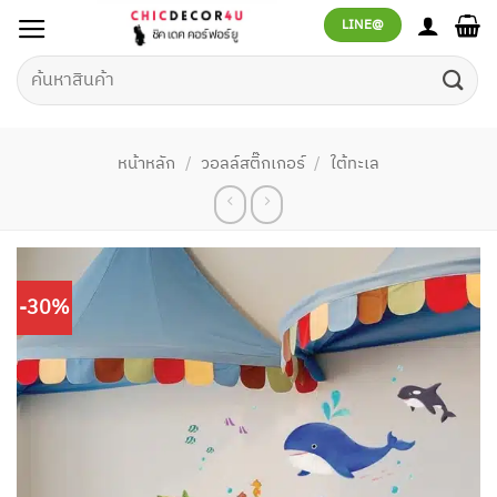
ข้าม
LINE@
ไป
ยัง
ค้นหา:
เนื้อหา
หน้าหลัก
/
วอลล์สติ๊กเกอร์
/
ใต้ทะเล
-30%