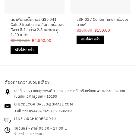
กราฟฟิคสติ๊กเกอร์ GSI-041
LSF-027 Coffee Time เครื่องบด
Cafe Street กาแฟ สินค้าพร้อมส่ง
กาแฟ
สีขาว สีดำ กว้าง 2.3 เมตร x สูง
Original
Current
฿
200.00
฿
150.00
price
price
1.20 เมตร
was:
is:
หยิบใส่ตะกร้า
Original
Current
฿
2,900.00
฿
2,500.00
฿200.00.
฿150.00.
price
price
was:
is:
หยิบใส่ตะกร้า
฿2,900.00.
฿2,500.00.
ต้องการความช่วยเหลือ?
เลขที่ 51,53 ซอยสุภาพงษ์ 1 แยก 3-3 ถ.ศรีนครินทร์ซอย 42
แขวงหนองบอน
เขตประเวศ กรุงเทพฯ 10250
CHICDECOR.SALES@GMAIL.COM
Call Me: 0944949821 / 020505153
LINE : @CHICDECOR4U
วันจันทร์ - ศุกร์ 08.30 - 17.30 น.
วันเสาร์ 9:00-17:30 น.