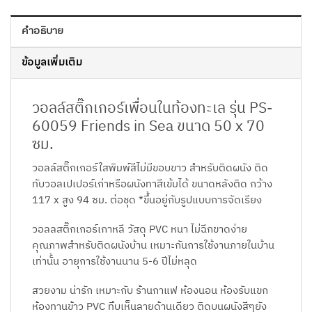
คำอธิบาย
ข้อมูลเพิ่มเติม
วอลล์สติ๊กเกอร์เพื่อนในท้องทะเล รุ่น PS-
60059 Friends in Sea ขนาด 50 x 70
ซม.
วอลล์สติ๊กเกอร์ใสพิมพ์สีไม่มีขอบขาว สำหรับติดผนัง ติด
ทับวอลเปเปอร์เก่าหรือผนังทาสีเข้มได้ ขนาดหลังติด กว้าง
117 x สูง 94 ซม. ต่อชุด *ขึ้นอยู่กับรูปแบบการจัดเรียง
วอลลสติ๊กเกอร์เกาหลี วัสดุ PVC หนา ไม่ฉีกขาดง่าย
คุณภาพสำหรับติดผนังบ้าน เหมาะกันการใช้งานภายในบ้าน
เท่านั้น อายุการใช้งานนาน 5-6 ปีไม่หลุด
สวยงาม น่ารัก เหมาะกับ ร้านกาแฟ ห้องนอน ห้องรับแขก
ห้องทานข้าว PVC ทึบเห็นลายด้านเดียว ติดบนผนังสีๆยัง