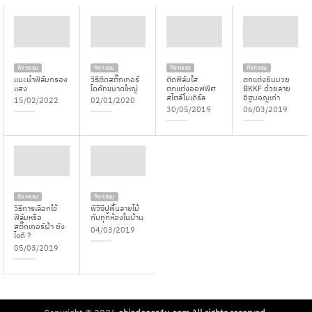
กิจกรรม
กิจกรรม
กิจกรรม
กิจกรรม
แนะนำฟิล์มกรอง
วิธีติดสติ๊กเกอร์
ติดฟิล์มใส
ตกแต่งยิมมวย
แสง
ไดคัทขนาดใหญ่
ตกแต่งออฟฟิศ
BKKF ด้วยลาย
สไตล์โมเดิร์ล
อิฐมอญเก่า
15/02/2022
02/01/2020
30/05/2019
06/03/2019
กิจกรรม
กิจกรรม
วิธีการเลือกใช้
พีวีซีปูพื้นลายไม้
ฟิล์มหรือ
กับทุกห้องในบ้าน
สติ๊กเกอร์ฝ้า ยัง
04/03/2019
ไงดี ?
05/03/2019