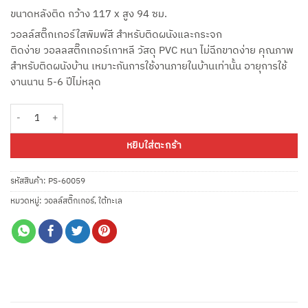
ขนาดหลังติด กว้าง 117 x สูง 94 ซม.
วอลล์สติ๊กเกอร์ใสพิมพ์สี สำหรับติดผนังและกระจก
ติดง่าย วอลลสติ๊กเกอร์เกาหลี วัสดุ PVC หนา ไม่ฉีกขาดง่าย คุณภาพ
สำหรับติดผนังบ้าน เหมาะกันการใช้งานภายในบ้านเท่านั้น อายุการใช้
งานนาน 5-6 ปีไม่หลุด
จำนวน วอลล์สติ๊กเกอร์เพื่อนในท้องทะเล PS-60059 Friend in Sea ขนาด 50 x 70 ซ
หยิบใส่ตะกร้า
รหัสสินค้า:
PS-60059
หมวดหมู่:
วอลล์สติ๊กเกอร์
,
ใต้ทะเล