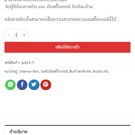
วัดตู้ที่ต้องการติด และ ตัดสติ๊กเกอร์ ติดทีละด้าน
หลังการติดตั้งสามารถเช็ดความสะอาดคราบบนสติ๊กเกอร์นี้ได้
จำนวน สติ๊กเกอร์ลายหินอ่อน IP413-7 กว้าง122 ซม. ราคาต่อความยาว 1 เมตร ชิ
หยิบใส่ตะกร้า
รหัสสินค้า:
ip413-7
หมวดหมู่:
Interior film
,
วอลไวนิลสติ๊กเกอร์
,
สินค้าลดพิเศษ
,
หินอ่อน หิน
คำอธิบาย