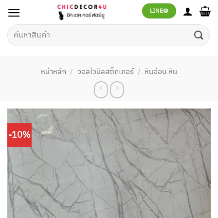
ข้าม
LINE@
ไป
ยัง
ค้นหา:
เนื้อหา
หน้าหลัก
/
วอลไวนิลสติ๊กเกอร์
/
หินอ่อน หิน
-10%