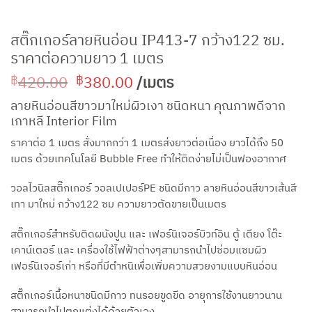
สติ๊กเกอร์ลายหินอ่อน IP413-7 กว้าง122 ซม.
ราคาต่อความยาว 1 เมตร
Original
Current
420.00
380.00
/เมตร
฿
฿
price
price
ลายหินอ่อนสีขาวมาใหม่ผิวเงา ชนิดหนา คุณภาพดีจาก
was:
is:
เกาหลี Interior Film
฿420.00.
฿380.00.
ราคาต่อ 1 เมตร สั่งมากกว่า 1 เมตรส่งยาวต่อเนื่อง ยาวได้ถึง 50
เมตร ด้วยเทคโนโลยี Bubble Free ทำให้ติดง่ายไม่เป็นฟองอากาศ
วอลไวนิลสติ๊กเกอร์ วอลเปเปอร์PE ชนิดมีกาว ลายหินอ่อนสีขาวเส้นสี
เทา มาใหม่ กว้าง122 ซม ความยาวตัดขายเป็นเมตร
สติ๊กเกอร์สำหรับติดผนังปูน และ เฟอร์นิเจอร์บิวท์อิน ตู้ เตียง โต๊ะ
เคาน์เตอร์ และ เครื่องใช้ไฟฟ้าต่างๆสามารถนำไปซ่อมแซมผิว
เฟอร์นิเจอร์เก่า หรือที่มีตำหนิเพื่อเพิ่มความสวยงามแบบหินอ่อน
สติ๊กเกอร์เนื้อหนาชนิดมีกาว ทนรอยขูดขีด อายุการใช้งานยาวนาน
สามารถนำไปตกแต่งได้ด้วยตัวเอง