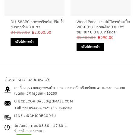
DU-58ABC ชุดภาพวิวต้นไม้ริมน้ำ
Wood Panel แผ่นไม้มีกาวสีเมเปิ้ล
ขนาดกว้าง 3 เมตร
WP-001 ขนาดแผ่น60 ซม.x5
ซม.หนา 0.3 ซม. กล่องละ
Original
Current
฿
4,050.00
฿
2,000.00
price
price
Original
Current
฿
1,450.00
฿
990.00
was:
is:
price
price
หยิบใส่ตะกร้า
฿4,050.00.
฿2,000.00.
was:
is:
หยิบใส่ตะกร้า
฿1,450.00.
฿990.00.
ต้องการความช่วยเหลือ?
เลขที่ 51,53 ซอยสุภาพงษ์ 1 แยก 3-3 ถ.ศรีนครินทร์ซอย 42
แขวงหนองบอน
เขตประเวศ กรุงเทพฯ 10250
CHICDECOR.SALES@GMAIL.COM
Call Me: 0944949821 / 020505153
LINE : @CHICDECOR4U
วันจันทร์ - ศุกร์ 08.30 - 17.30 น.
วันเสาร์ 9:00-17:30 น.