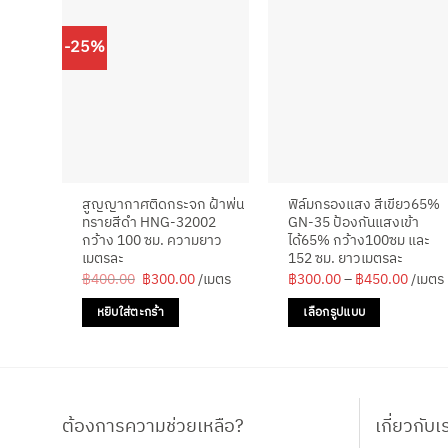
-25%
สูญญากาศติดกระจก ฝ้าพ่น
ฟิล์มกรองแสง สีเขียว65%
ทรายสีดำ HNG-32002
GN-35 ป้องกันแสงเข้า
กว้าง 100 ซม. ความยาว
ได้65% กว้าง100ซม และ
เมตรละ
152 ซม. ยาวเมตรละ
Original
Current
Price
฿
400.00
฿
300.00
/เมตร
฿
300.00
–
฿
450.00
/เมตร
price
price
range:
was:
is:
฿300.
หยิบใส่ตะกร้า
เลือกรูปแบบ
฿400.00.
฿300.00.
throu
฿450.
This
product
has
multiple
ต้องการความช่วยเหลือ?
เกี่ยวกับเ
variants.