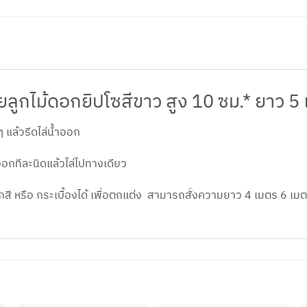
ลูกไม้ดอกยิปโซสีขาว สูง 10 ซม.* ยาว 5
 แล้วรีดไล่น้ำออก
งออกทีละนิดแล้วไล่ไปทางเดียว
รือ กระเบื้องได้ เพื่อตกแต่ง สามารถสั่งความยาว 4 เมตร 6 เมตร ห