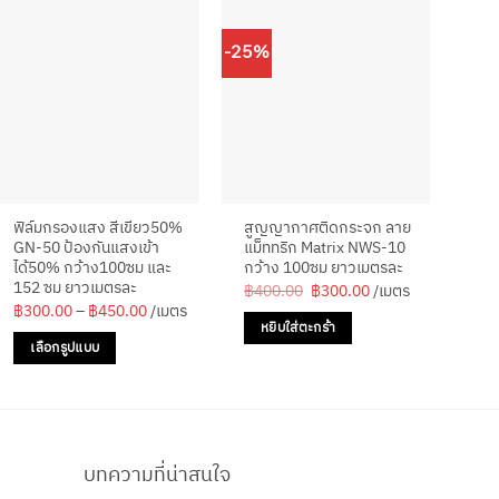
-25%
-34
ฟิล์มกรองแสง สีเขียว50%
สูญญากาศติดกระจก ลาย
มีด
GN-50 ป้องกันแสงเข้า
แม็ททริก Matrix NWS-10
On
ได้50% กว้าง100ซม และ
กว้าง 100ซม ยาวเมตรละ
Scr
152 ซม ยาวเมตรละ
Original
Current
฿
400.00
฿
300.00
/เมตร
฿
1
price
price
Price
฿
300.00
–
฿
450.00
/เมตร
was:
is:
range:
หยิบใส่ตะกร้า
ห
฿400.00.
฿300.00.
฿300.00
เลือกรูปแบบ
through
฿450.00
This
product
has
multiple
บทความที่น่าสนใจ
variants.