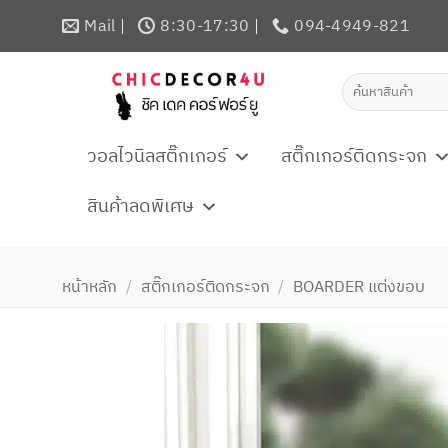
ข้าม
Mail
8:30-17:30
094-4949-821
ไป
ยัง
ค้นหา:
เนื้อหา
วอลไวนิลสติ๊กเกอร์
สติ๊กเกอร์ติดกระจก
สินค้าลดพิเศษ
หน้าหลัก
/
สติ๊กเกอร์ติดกระจก
/
BOARDER แต่งขอบ