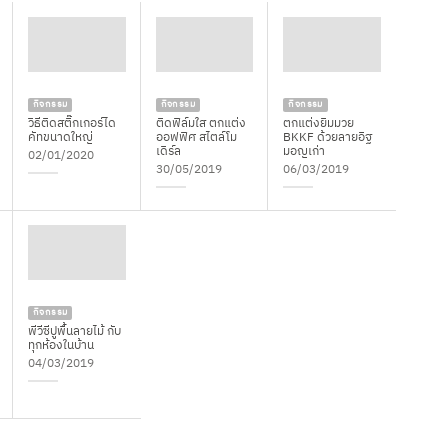
The
options
may
be
chosen
กิจกรรม
กิจกรรม
กิจกรรม
on
วิธีติดสติ๊กเกอร์ได
ติดฟิล์มใส ตกแต่ง
ตกแต่งยิมมวย
คัทขนาดใหญ่
ออฟฟิศ สไตล์โม
BKKF ด้วยลายอิฐ
the
เดิร์ล
มอญเก่า
02/01/2020
product
30/05/2019
06/03/2019
page
กิจกรรม
พีวีซีปูพื้นลายไม้ กับ
ทุกห้องในบ้าน
04/03/2019