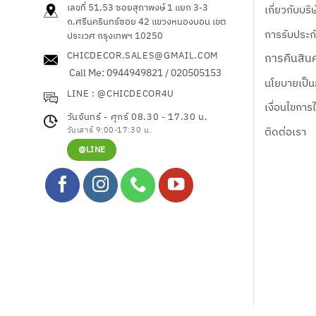
The
เลขที่ 51,53 ซอยสุภาพงษ์ 1 แยก 3-3
เกี่ยวกับบริ
options
ถ.ศรีนครินทร์ซอย 42
แขวงหนองบอน เขต
การรับประกั
may
ประเวศ กรุงเทพฯ 10250
be
CHICDECOR.SALES@GMAIL.COM
การคืนสินค
chosen
Call Me: 0944949821 / 020505153
นโยบายเป็น
on
LINE : @CHICDECOR4U
the
เงื่อนไขการ
product
วันจันทร์ - ศุกร์ 08.30 - 17.30 น.
ติดต่อเรา
page
วันเสาร์ 9:00-17:30 น.
@LINE