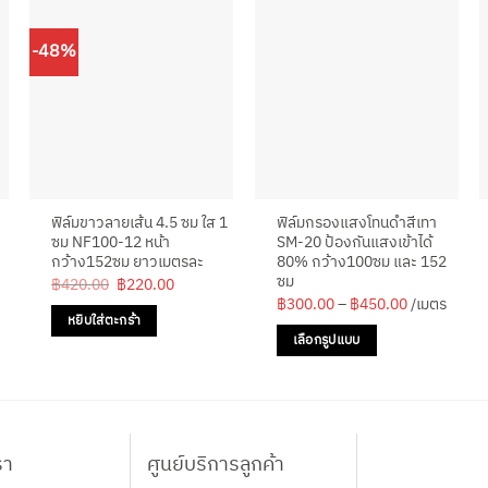
-48%
ฟิล์มขาวลายเส้น 4.5 ซม ใส 1
ฟิล์มกรองแสงโทนดำสีเทา
ซม NF100-12 หน้า
SM-20 ป้องกันแสงเข้าได้
กว้าง152ซม ยาวเมตรละ
80% กว้าง100ซม และ 152
ซม
Original
Current
฿
420.00
฿
220.00
price
price
Price
฿
300.00
–
฿
450.00
/เมตร
was:
is:
range:
หยิบใส่ตะกร้า
฿420.00.
฿220.00.
00
฿300.00
เลือกรูปแบบ
gh
through
00
฿450.00
This
product
has
multiple
รา
ศูนย์บริการลูกค้า
variants.