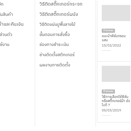
The
วิธีติดสติ๊กเกอร์กระจก
ษัท
options
วิธีติดสติ๊กเกอร์ผนัง
นสินค้า
may
be
้าและคืนเงิน
วิธีติดแผ่นปูพื้นลายไม้
chosen
กิจกรรม
ส่วนตัว
ขั้นตอนการสั่งซื้อ
on
แนะนำฟิล์มกรอง
แสง
the
ใช้งาน
ช่องทางชำระเงิน
15/02/2022
product
ช่างติดตั้งสติกเกอร์
page
ผลงานการติดตั้ง
กิจกรรม
วิธีการเลือกใช้ฟิล์ม
หรือสติ๊กเกอร์ฝ้า ยัง
ไงดี ?
05/03/2019