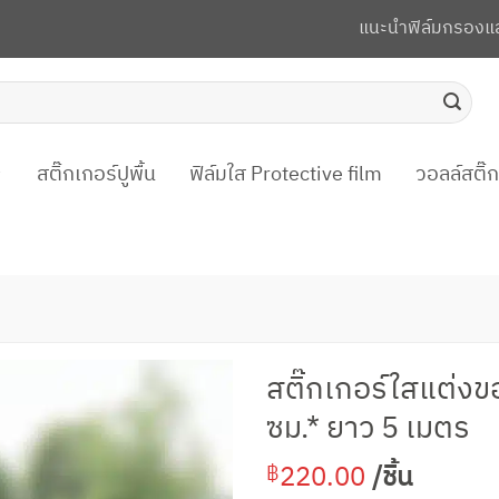
แนะนำฟิล์มกรองแ
สติ๊กเกอร์ปูพื้น
ฟิล์มใส Protective film
วอลล์สติ๊
สติ๊กเกอร์ใสแต่งข
ซม.* ยาว 5 เมตร
220.00
/ชิ้น
฿