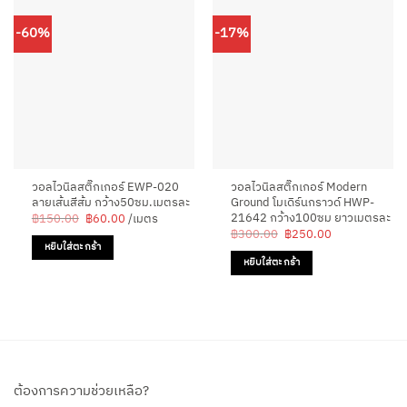
-60%
-17%
วอลไวนิลสติ๊กเกอร์ EWP-020
วอลไวนิลสติ๊กเกอร์ Modern
ลายเส้นสีส้ม กว้าง50ซม.เมตรละ
Ground โมเดิร์นกราวด์ HWP-
21642 กว้าง100ซม ยาวเมตรละ
Original
Current
฿
150.00
฿
60.00
/เมตร
price
price
Original
Current
฿
300.00
฿
250.00
was:
is:
price
price
หยิบใส่ตะกร้า
฿150.00.
฿60.00.
was:
is:
หยิบใส่ตะกร้า
฿300.00.
฿250.00.
ต้องการความช่วยเหลือ?