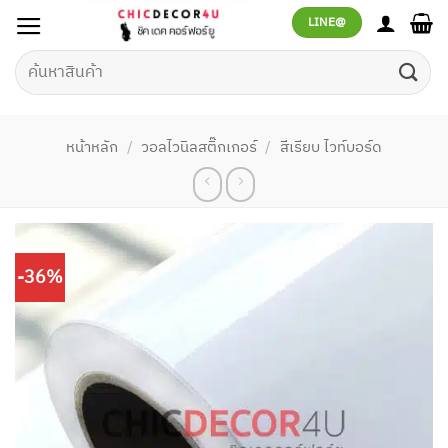
ข้าม
LINE@
ไป
ยัง
ค้นหา:
เนื้อหา
หน้าหลัก
/
วอลไวนิลสติ๊กเกอร์
/
สีเรียบ ไวท์บอร์ด
-36%