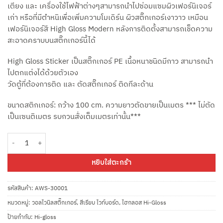
เตียง และ เครื่องใช้ไฟฟ้าต่างๆสามารถนำไปซ่อมแซมผิวเฟอร์นิเจอร์
เก่า หรือที่มีตำหนิเพื่อเพิ่มความโมเดิร์น ผิวสติ๊กเกอร์เงาวาว เหมือน
เฟอร์นิเจอร์สี High Gloss Modern หลังการติดตั้งสามารถเช็ดความ
สะอาดคราบบนสติ๊กเกอร์นี้ได้
High Gloss Sticker เป็นสติ๊กเกอร์ PE เนื้อหนาชนิดมีกาว สามารถนำ
ไปตกแต่งได้ด้วยตัวเอง
วัดตู้ที่ต้องการติด และ ตัดสติ๊กเกอร์ ติดทีละด้าน
ขนาดสติกเกอร์: กว้าง 100 cm. ความยาวตัดขายเป็นเมตร *** ไม่ตัด
เป็นเซนติเมตร รบกวนสั่งเต็มเมตรเท่านั้น***
จำนวน สติ๊กเกอร์ไฮกลอสสีขาว AWS-30001 กว้าง100ซม ยาวเมตรละ ชิ้น
หยิบใส่ตะกร้า
รหัสสินค้า:
AWS-30001
หมวดหมู่:
วอลไวนิลสติ๊กเกอร์
,
สีเรียบ ไวท์บอร์ด
,
ไฮกลอส Hi-Gloss
ป้ายกำกับ:
Hi-gloss