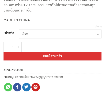
กระจก: กว้าง 120 cm. ความยาวตัดให้ตามความต้องการของคุณ
ขายเต็มเมตรเท่านั้น
MADE IN CHINA
ล้างค่า
หน้ากว้าง
จำนวน สูญญากาศฝ้าดำทึบแสงผิวทราย Black out รุ่น J030 หน้ากว้าง 90 และ 1
หยิบใส่ตะกร้า
รหัสสินค้า:
J030
หมวดหมู่:
สติ๊กเกอร์ติดกระจก
,
สูญญากาศติดกระจก