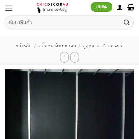
ข้าม
LINE@
ไป
ยัง
ค้นหา:
เนื้อหา
หน้าหลัก
/
สติ๊กเกอร์ติดกระจก
/
สูญญากาศติดกระจก