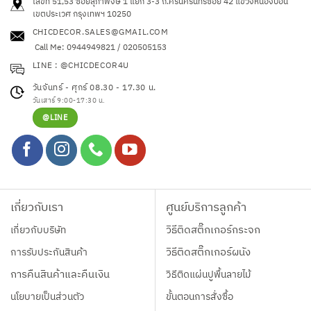
เลขที่ 51,53 ซอยสุภาพงษ์ 1 แยก 3-3 ถ.ศรีนครินทร์ซอย 42
แขวงหนองบอน
may
เขตประเวศ กรุงเทพฯ 10250
be
CHICDECOR.SALES@GMAIL.COM
chosen
Call Me: 0944949821 / 020505153
on
LINE : @CHICDECOR4U
the
product
วันจันทร์ - ศุกร์ 08.30 - 17.30 น.
page
วันเสาร์ 9:00-17:30 น.
@LINE
เกี่ยวกับเรา
ศูนย์บริการลูกค้า
เกี่ยวกับบริษัท
วิธีติดสติ๊กเกอร์กระจก
การรับประกันสินค้า
วิธีติดสติ๊กเกอร์ผนัง
การคืนสินค้าและคืนเงิน
วิธีติดแผ่นปูพื้นลายไม้
นโยบายเป็นส่วนตัว
ขั้นตอนการสั่งซื้อ