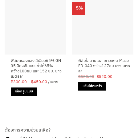
-5%
ฟิล์มกรองแสง สีเขียว65% GN-
ฟิล์มใสลายเมส เขาวงกต Maze
35 ป้องกันแสงเข้าได้65%
FD-040 กว้าง127ซม ยาวเมตร
กว้าง100ซม และ 152 ซม. ยาว
ละ
เมตรละ
Original
Current
฿
550.00
฿
520.00
price
price
Price
฿
300.00
–
฿
450.00
/เมตร
was:
is:
range:
หยิบใส่ตะกร้า
฿550.00.
฿520.00.
฿300.00
เลือกรูปแบบ
through
฿450.00
This
product
has
multiple
variants.
ต้องการความช่วยเหลือ?
The
options