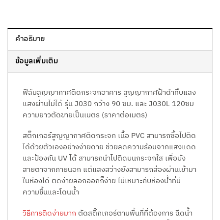
คำอธิบาย
ข้อมูลเพิ่มเติม
ฟิล์มสูญญากาศติดกระจกอาคาร สูญญากาศฝ้าดำทึบแสง
แสงผ่านไม่ได้ รุ่น J030 กว้าง 90 ซม. และ J030L 120ซม
ความยาวตัดขายเป็นเมตร (ราคาต่อเมตร)
สติ๊กเกอร์สูญญากาศติดกระจก เนื้อ PVC สามารถซื้อไปติด
ได้ด้วยตัวเองอย่างง่ายดาย ช่วยลดความร้อนจากแสงแดด
และป้องกัน UV ได้ สามารถนำไปติดบนกระจกใส เพื่อบัง
สายตาจากภายนอก แต่แสงสว่างยังสามารถส่องผ่านเข้ามา
ในห้องได้ ติดง่ายลอกออกก็ง่าย ไม่เหมาะกับห้องน้ำที่มี
ความชื้นและโดนน้ำ
วิธีการติดง่ายมาก
ตัดสติ๊กเกอร์ตามพื้นที่ที่ต้องการ ฉีดน้ำ