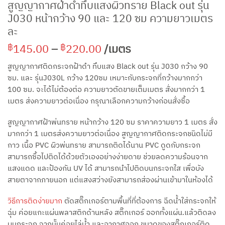
สูญญากาศฝ้าดำทึบแสงผิวทราย Black out รุ่น
J030 หน้ากว้าง 90 และ 120 ซม ความยาวเมตร
ละ
Price
145.00
–
220.00
/เมตร
฿
฿
range:
สูญญากาศติดกระจกฝ้าดำ ทึบแสง Black out รุ่น J030 กว้าง 90
฿145.00
ซม. และ รุ่นJ030L กว้าง 120ซม เหมาะกับกระจกที่กว้างมากกว่า
through
100 ซม. จะได้ไม่ต้องต่อ ความยาวตัดขายเต็มเมตร สั่งมากกว่า 1
฿220.00
เมตร ส่งความยาวต่อเนื่อง กรุณาเลือกความกว้างก่อนสั่งซื้อ
สูญญากาศฝ้าพ่นทราย หน้ากว้าง 120 ซม ราคาความยาว 1 เมตร สั่ง
มากกว่า 1 เมตรส่งความยาวต่อเนื่อง สูญญากาศติดกระจกชนิดไม่มี
กาว เนื้อ PVC ผิวพ่นทราย สามารถติดได้นาน PVC ดูดกับกระจก
สามารถซื้อไปติดได้ด้วยตัวเองอย่างง่ายดาย ช่วยลดความร้อนจาก
แสงแดด และป้องกัน UV ได้ สามารถนำไปติดบนกระจกใส เพื่อบัง
สายตาจากภายนอก แต่แสงสว่างยังสามารถส่องผ่านเข้ามาในห้องได้
วิธีการติดง่ายมาก
ตัดสติ๊กเกอร์ตามพื้นที่ที่ต้องการ ฉีดน้ำใส่กระจกให้
ฉุ่ม ค่อยแกะแผ่นพลาสติกด้านหลัง สติ๊กเกอร์ ออกทั้งแผ่น.แล้วติดลง
บนกระจก จากนัันค่อยไล่น้ำ และอากาศออก ขนาดของสติ๊กเกอร์ติด