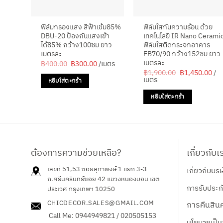
ฟิล์มกรองแสง สีฟ้าเข้ม85%
ฟิล์มใสกันความร้อน ด้วย
DBU-20 ป้องกันแสงเข้า
เทคโนโลยี IR Nano Cerami
ได้85% กว้าง100ซม ยาว
ฟิล์มใส​ติด​กระจก​อา​คาร
เมตรละ
EB70/90 กว้าง152ซม ยาว
เมตรละ
Original
Current
฿
400.00
฿
300.00
/เมตร
price
price
Original
Cur
฿
1,900.00
฿
1,450.00
/
was:
is:
price
pri
เมตร
หยิบใส่ตะกร้า
฿400.00.
฿300.00.
was:
is:
฿1,900.00.
฿1,
หยิบใส่ตะกร้า
ต้องการความช่วยเหลือ?
เกี่ยวกับเ
เลขที่ 51,53 ซอยสุภาพงษ์ 1 แยก 3-3
เกี่ยวกับบริ
ถ.ศรีนครินทร์ซอย 42
แขวงหนองบอน เขต
การรับประกั
ประเวศ กรุงเทพฯ 10250
CHICDECOR.SALES@GMAIL.COM
การคืนสินค
Call Me: 0944949821 / 020505153
นโยบายเป็น