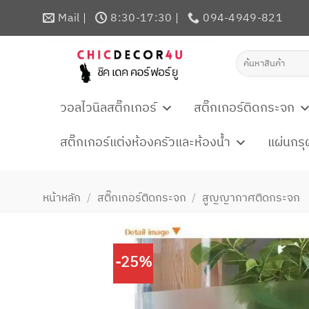
ข้าม
Mail
8:30-17:30
094-4949-821
ไป
ยัง
ค้นหา:
เนื้อหา
วอลไวนิลสติ๊กเกอร์
สติ๊กเกอร์ติดกระจก
สติ๊กเกอร์แต่งห้องครัวและห้องน้ำ
แผ่นกรุ
หน้าหลัก
/
สติ๊กเกอร์ติดกระจก
/
สูญญากาศติดกระจก
-25%