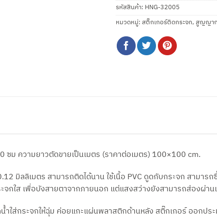
รหัสสินค้า:
HNG-32005
หมวดหมู่:
สติ๊กเกอร์ติดกระจก
,
สูญญาก
0 ซม ความยาวตัดขายเป็นเมตร (ราคาต่อเมตร) 100×100 cm.
.12 มิลลิเมตร สามารถติดได้นาน ใช้เนื้อ PVC ดูดกับกระจก สามารถซ
จกใส เพื่อบังสายตาจากภายนอก แต่แสงสว่างยังสามารถส่องผ่านเข
 ฉีดน้ำใส่กระจกให้ฉุ่ม ค่อยแกะแผ่นพลาสติกด้านหลัง สติ๊กเกอร์ ออกป