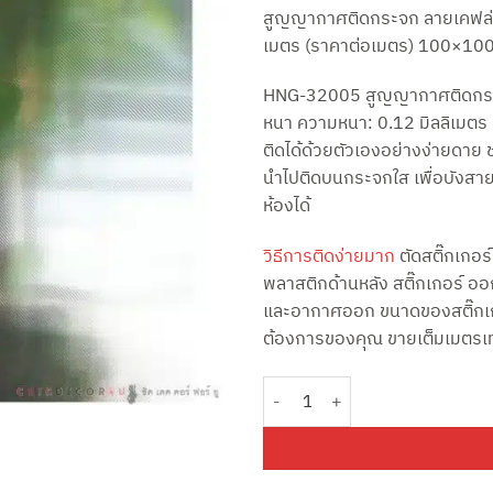
price
p
สูญญากาศติดกระจก ลายเคฟล่
was:
is
เมตร (ราคาต่อเมตร) 100×100
฿400.00.
฿
HNG-32005 สูญญากาศติดกระจก
หนา ความหนา: 0.12 มิลลิเมตร 
ติดได้ด้วยตัวเองอย่างง่ายดา
นำไปติดบนกระจกใส เพื่อบังสา
ห้องได้
วิธีการติดง่ายมาก
ตัดสติ๊กเกอร์
พลาสติกด้านหลัง สติ๊กเกอร์ อ
และอากาศออก ขนาดของสติ๊กเก
ต้องการของคุณ ขายเต็มเมตรเท่
จำนวน สูญญากาศติดกระจก ลายเคฟล่