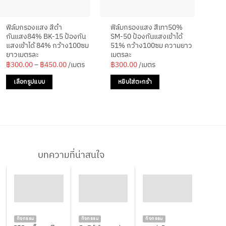
ฟิล์มกรองแสง สีดำ
ฟิล์มกรองแสง สีเทา50%
ฟิล
กันแสง84% BK-15 ป้องกัน
SM-50 ป้องกันแสงเข้าได้
RGO
แสงเข้าได้ 84% กว้าง100ซม
51% กว้าง100ซม ความยาว
จาก
ยาวเมตรละ
เมตรละ
กว้
Price
฿
300.00
–
฿
450.00
/เมตร
฿
300.00
/เมตร
฿
4
range:
฿300.00
เลือกรูปแบบ
หยิบใส่ตะกร้า
ห
through
฿450.00
This
product
has
multiple
variants.
The
บทความที่น่าสนใจ
options
may
be
chosen
on
กิจกรรม
กิจกรรม
กิจกรรม
the