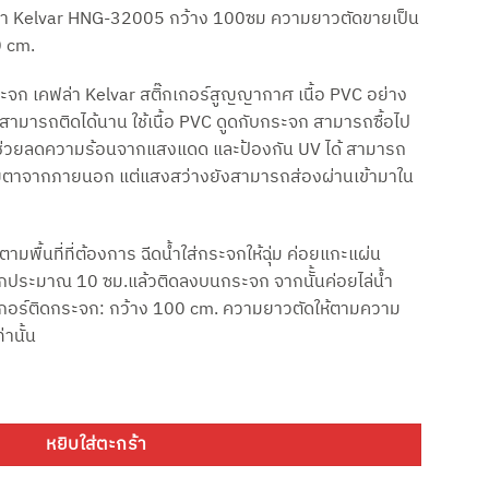
rice
า Kelvar HNG-32005 กว้าง 100ซม ความยาวตัดขายเป็น
:
 cm.
300.00.
 เคฟล่า Kelvar สติ๊กเกอร์สูญญากาศ เนื้อ PVC อย่าง
สามารถติดได้นาน ใช้เนื้อ PVC ดูดกับกระจก สามารถซื้อไป
ย ช่วยลดความร้อนจากแสงแดด และป้องกัน UV ได้ สามารถ
ยตาจากภายนอก แต่แสงสว่างยังสามารถส่องผ่านเข้ามาใน
ตามพื้นที่ที่ต้องการ ฉีดน้ำใส่กระจกให้ฉุ่ม ค่อยแกะแผ่น
อกประมาณ 10 ซม.แล้วติดลงบนกระจก จากนัั้นค่อยไล่น้ำ
อร์ติดกระจก: กว้าง 100 cm. ความยาวตัดให้ตามความ
านั้น
า Kelvar HNG-32005 กว้าง 100ซม เมตรละ ชิ้น
หยิบใส่ตะกร้า