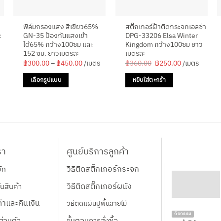
ฟิล์มกรองแสง สีเขียว65%
สติ๊กเกอร์ฝ้าติดกระจกเอลซ่า
c
GN-35 ป้องกันแสงเข้า
DPG-33206 Elsa Winter
ได้65% กว้าง100ซม และ
Kingdom กว้าง100ซม ยาว
152 ซม. ยาวเมตรละ
เมตรละ
Price
Original
Current
฿
300.00
–
฿
450.00
/เมตร
฿
360.00
฿
250.00
/เมตร
range:
price
price
rent
฿300.00
was:
is:
ce
เลือกรูปแบบ
หยิบใส่ตะกร้า
through
฿360.00.
฿250.00.
฿450.00
This
450.00.
product
has
multiple
variants.
The
รา
ศูนย์บริการลูกค้า
options
วิธีติดสติ๊กเกอร์กระจก
ษัท
may
be
วิธีติดสติ๊กเกอร์ผนัง
นสินค้า
chosen
้าและคืนเงิน
วิธีติดแผ่นปูพื้นลายไม้
on
กิจกรรม
the
ส่วนตัว
ขั้นตอนการสั่งซื้อ