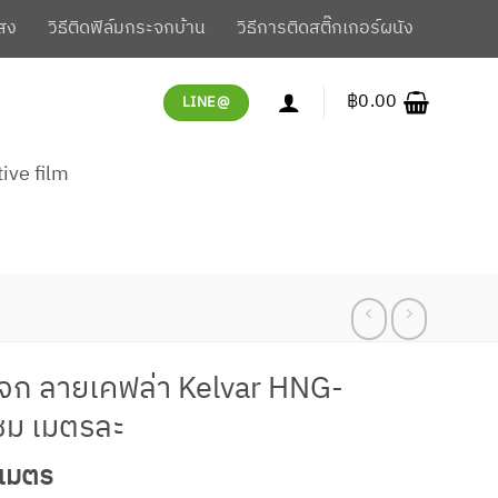
สง
วิธีติดฟิล์มกระจกบ้าน
วิธีการติดสติ๊กเกอร์ผนัง
฿
0.00
LINE@
tive film
ก ลายเคฟล่า Kelvar HNG-
ซม เมตรละ
urrent
/เมตร