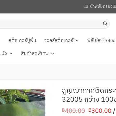
แนะนำฟิล์มกรองแ
สติ๊กเกอร์ปูพื้น
วอลล์สติ๊กเกอร์
ฟิล์มใส Protec
ผนัง
สินค้าลดพิเศษ
สูญญากาศติดกระจ
32005 กว้าง 100
Original
C
400.00
300.00
฿
฿