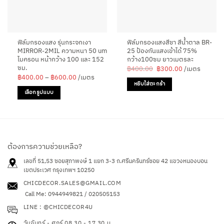
ฟิล์มกรองแสง รุ่นกระจกเงา
ฟิล์มกรองแสงสีชา สีน้ำตาล BR-
MIRROR-2MIL ความหนา 50 um
25 ป้องกันแสงเข้าได้ 75%
ไมครอน หน้ากว้าง 100 และ 152
กว้าง100ซม ยาวเมตรละ
ซม.
Original
Current
฿
400.00
฿
300.00
/เมตร
price
price
Price
฿
400.00
–
฿
600.00
/เมตร
was:
is:
range:
หยิบใส่ตะกร้า
฿400.00.
฿300.00.
฿400.00
เลือกรูปแบบ
through
฿600.00
This
product
has
multiple
variants.
ต้องการความช่วยเหลือ?
The
เลขที่ 51,53 ซอยสุภาพงษ์ 1 แยก 3-3 ถ.ศรีนครินทร์ซอย 42
แขวงหนองบอน
options
เขตประเวศ กรุงเทพฯ 10250
may
CHICDECOR.SALES@GMAIL.COM
be
Call Me: 0944949821 / 020505153
chosen
LINE : @CHICDECOR4U
on
the
วันจันทร์ - ศุกร์ 08.30 - 17.30 น.