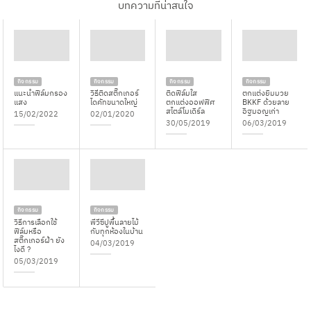
บทความที่น่าสนใจ
กิจกรรม
กิจกรรม
กิจกรรม
กิจกรรม
แนะนำฟิล์มกรอง
วิธีติดสติ๊กเกอร์
ติดฟิล์มใส
ตกแต่งยิมมวย
แสง
ไดคัทขนาดใหญ่
ตกแต่งออฟฟิศ
BKKF ด้วยลาย
สไตล์โมเดิร์ล
อิฐมอญเก่า
15/02/2022
02/01/2020
30/05/2019
06/03/2019
กิจกรรม
กิจกรรม
วิธีการเลือกใช้
พีวีซีปูพื้นลายไม้
ฟิล์มหรือ
กับทุกห้องในบ้าน
สติ๊กเกอร์ฝ้า ยัง
04/03/2019
ไงดี ?
05/03/2019