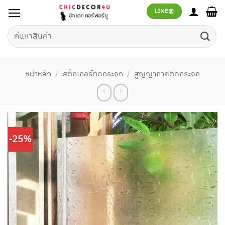
ข้าม
LINE@
ไป
ยัง
ค้นหา:
เนื้อหา
หน้าหลัก
/
สติ๊กเกอร์ติดกระจก
/
สูญญากาศติดกระจก
-25%