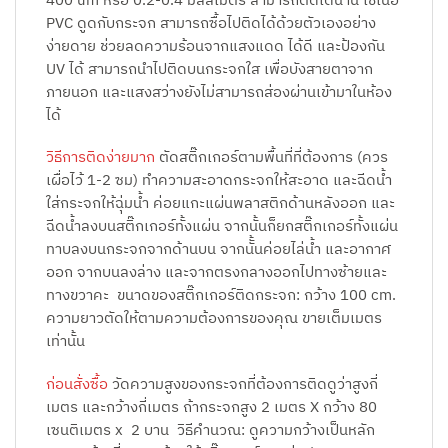
400 um หรือ 0.2-0.4 มิลลิเมตร สามารถติดได้นาน ใช้เนื้อ
PVC ดูดกับกระจก สามารถซื้อไปติดได้ด้วยตัวเองอย่าง
ง่ายดาย ช่วยลดความร้อนจากแสงแดด ได้ดี และป้องกัน
UV ได้ สามารถนำไปติดบนกระจกใส เพื่อบังสายตาจาก
ภายนอก และแสงสว่างยังไม่สามารถส่องผ่านเข้ามาในห้อง
ได้
วิธีการติดง่ายมาก
ตัดสติ๊กเกอร์ตามพื้นที่ที่ต้องการ (ควร
เผื่อไว้ 1-2 ซม) ทำความสะอาดกระจกให้สะอาด และฉีดน้ำ
ใส่กระจกให้ฉุ่มน้ำ ค่อยแกะแผ่นพลาสติกด้านหลังออก และ
ฉีดน้ำลงบนสติ๊กเกอร์ทั้งแผ่น จากนั้นก็ยกสติ๊กเกอร์ทั้งแผ่น
ทาบลงบนกระจกจากด้านบน จากนัั้นค่อยไล่น้ำ และอากาศ
ออก จากบนลงล่าง และจากตรงกลางออกไปทางซ้ายและ
ทางขวาคะ ขนาดของสติ๊กเกอร์ติดกระจก: กว้าง 100 cm.
ความยาวตัดให้ตามความต้องการของคุณ ขายเต็มเมตร
เท่านั้น
ก่อนสั่งซื้อ
วัดความสูงของกระจกที่ต้องการติดดูว่าสูงกี่
เมตร และกว้างกี่เมตร ถ้ากระจกสูง 2 เมตร X กว้าง 80
เซนติเมตร x 2 บาน วิธีคำนวณ: ดูความกว้างเป็นหลัก