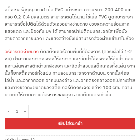
สติ๊กเกอร์สูญญากาศ เนื้อ PVC อย่างหนา ความหนา: 200-400 um
หรือ 0.2-0.4 มิลลิเมตร สามารถติดได้นาน ใช้เนื้อ PVC ดูดกับกระจก
สามารถซื้อไปติดได้ด้วยตัวเองอย่างง่ายดาย ช่วยลดความร้อนจาก
แสงแดด และป้องกัน UV ได้ สามารถนำไปติดบนกระจกใส เพื่อบัง
สายตาจากภายนอก และแสงสว่างยังไม่สามารถส่องผ่านเข้ามาในห้อง
วิธีการติดง่ายมาก
ตัดสติ๊กเกอร์ตามพื้นที่ที่ต้องการ (ควรเผื่อไว้ 1-2
ซม) ทำความสะอาดกระจกให้สะอาด และฉีดน้ำใส่กระจกให้ฉุ่มน้ำ ค่อย
แกะแผ่นพลาสติกด้านหลังออก และฉีดน้ำลงบนสติ๊กเกอร์ทั้งแผ่น จาก
นั้นก็ยกสติ๊กเกอร์ทั้งแผ่น ทาบลงบนกระจกจากด้านบน จากนัันค่อย
ไล่น้ำ และอากาศออก จากบนลงล่าง และจากตรงกลางออกไปทางซ้าย
และทางขวาคะ ขนาดของสติ๊กเกอร์ติดกระจก: กว้าง 100 cm. ความ
ยาวตัดให้ตามความต้องการของคุณ ขายเต็มเมตรเท่านั้น
จำนวน สูญญากาศติดกระจก ลายเถาวัลย์ Vine NWS-12 กว้าง 100ซม ยาวเมตรละ 
หยิบใส่ตะกร้า
รหัสสินค้า:
nws-12