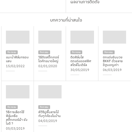
ผลงานการติดตั้ง
บทความที่น่าสนใจ
กิจกรรม
กิจกรรม
กิจกรรม
กิจกรรม
แนะนำฟิล์มกรอง
วิธีติดสติ๊กเกอร์
ติดฟิล์มใส
ตกแต่งยิมมวย
แสง
ไดคัทขนาดใหญ่
ตกแต่งออฟฟิศ
BKKF ด้วยลาย
สไตล์โมเดิร์ล
อิฐมอญเก่า
15/02/2022
02/01/2020
30/05/2019
06/03/2019
กิจกรรม
กิจกรรม
วิธีการเลือกใช้
พีวีซีปูพื้นลายไม้
ฟิล์มหรือ
กับทุกห้องในบ้าน
สติ๊กเกอร์ฝ้า ยัง
04/03/2019
ไงดี ?
05/03/2019