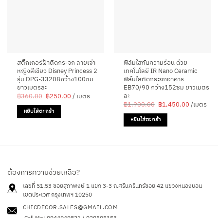
สติ๊กเกอร์ฝ้าติดกระจก ลายเจ้า
ฟิล์มใสกันความร้อน ด้วย
หญิงสีเขียว Disney Princess 2
เทคโนโลยี IR Nano Ceramic
รุ่น DPG-33208กว้าง100ซม
ฟิล์มใส​ติด​กระจก​อา​คาร
ยาวเมตรละ
EB70/90 กว้าง152ซม ยาวเมตร
ละ
Original
Current
฿
360.00
฿
250.00
/ เมตร
price
price
Original
Current
฿
1,900.00
฿
1,450.00
/เมตร
was:
is:
price
price
หยิบใส่ตะกร้า
฿360.00.
฿250.00.
was:
is:
หยิบใส่ตะกร้า
฿1,900.00.
฿1,450.0
ต้องการความช่วยเหลือ?
เลขที่ 51,53 ซอยสุภาพงษ์ 1 แยก 3-3 ถ.ศรีนครินทร์ซอย 42
แขวงหนองบอน
เขตประเวศ กรุงเทพฯ 10250
CHICDECOR.SALES@GMAIL.COM