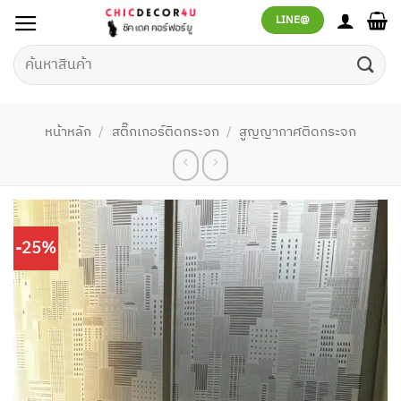
ข้าม
LINE@
ไป
ยัง
ค้นหา:
เนื้อหา
หน้าหลัก
/
สติ๊กเกอร์ติดกระจก
/
สูญญากาศติดกระจก
-25%