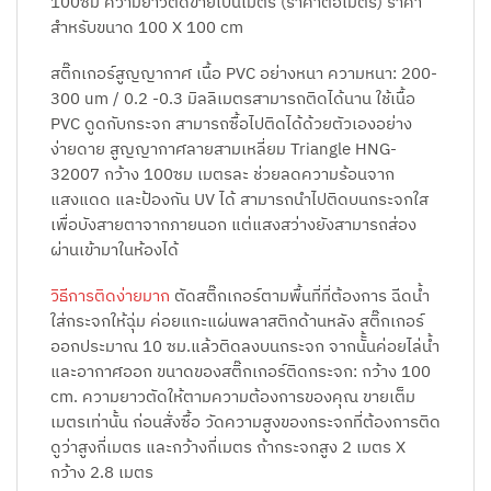
100ซม ความยาวตัดขายเป็นเมตร (ราคาต่อเมตร) ราคา
สำหรับขนาด 100 X 100 cm
สติ๊กเกอร์สูญญากาศ เนื้อ PVC อย่างหนา ความหนา: 200-
300 um / 0.2 -0.3 มิลลิเมตรสามารถติดได้นาน ใช้เนื้อ
PVC ดูดกับกระจก สามารถซื้อไปติดได้ด้วยตัวเองอย่าง
ง่ายดาย สูญญากาศลายสามเหลี่ยม Triangle HNG-
32007 กว้าง 100ซม เมตรละ ช่วยลดความร้อนจาก
แสงแดด และป้องกัน UV ได้ สามารถนำไปติดบนกระจกใส
เพื่อบังสายตาจากภายนอก แต่แสงสว่างยังสามารถส่อง
ผ่านเข้ามาในห้องได้
วิธีการติดง่ายมาก
ตัดสติ๊กเกอร์ตามพื้นที่ที่ต้องการ ฉีดน้ำ
ใส่กระจกให้ฉุ่ม ค่อยแกะแผ่นพลาสติกด้านหลัง สติ๊กเกอร์
ออกประมาณ 10 ซม.แล้วติดลงบนกระจก จากนัั้นค่อยไล่น้ำ
และอากาศออก ขนาดของสติ๊กเกอร์ติดกระจก: กว้าง 100
cm. ความยาวตัดให้ตามความต้องการของคุณ ขายเต็ม
เมตรเท่านั้น ก่อนสั่งซื้อ วัดความสูงของกระจกที่ต้องการติด
ดูว่าสูงกี่เมตร และกว้างกี่เมตร ถ้ากระจกสูง 2 เมตร X
กว้าง 2.8 เมตร