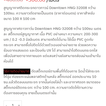
400.00
300.00
/เมตร
price
price
สูญญากาศติดกระจกดาวทาวน์ Downtown HNG-32008 กว้าง
was:
is:
100ซม. ความยาวตัดขายเป็นเมตร (ราคาต่อเมตร) ราคาสำหรับ
฿400.00.
฿300.00.
ขนาด 100 X 100 cm
สูญญากาศดาวทาว์น Downtown HNG-32008 กว้าง 100ซม เมตร
ละ สติ๊กเกอร์สูญญากาศ เนื้อ PVC อย่างหนา ความหนา: 200-300
um / 0.2 -0.3 มิลลิเมตร สามารถติดได้นาน ใช้เนื้อ PVC ดูดกับ
กระจก สามารถซื้อไปติดได้ด้วยตัวเองอย่างง่ายดาย ช่วยลดความ
ร้อนจากแสงแดด และป้องกัน UV ได้ สามารถนำไปติดบนกระจกใส
เพื่อบังสายตาจากภายนอก แต่แสงสว่างยังสามารถส่องผ่านเข้ามาใน
ห้องได้
วิธีการติดง่ายมาก
ตัดสติ๊กเกอร์ตามพื้นที่ที่ต้องการ ฉีดน้ำใส่กระจก
ให้ฉุ่ม ค่อยแกะแผ่นพลาสติกด้านหลัง สติ๊กเกอร์ ออกประมาณ 10
ซม.แล้วติดลงบนกระจก จากนัั้นค่อยไล่น้ำ และอากาศออก ขนาดของ
สติ๊กเกอร์ติดกระจก: กว้าง 100 cm. ความยาวตัดให้ตามความ
ต้องการของคุณ ขายเต็มเมตรเท่านั้น
จำนวน สูญญากาศติดกระจก รุ่นดาวทาวน์ Downtown HNG-32008 กว้าง 100 ซม. 