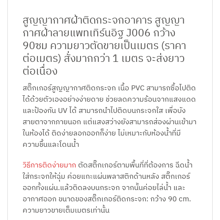
สูญญากาศฝ้าติดกระจกอาคาร สูญญา
กาศฝ้าลายแพทเทิร์นอิฐ J006 กว้าง
90ซม ความยาวตัดขายเป็นเมตร (ราคา
ต่อเมตร) สั่งมากกว่า 1 เมตร จะส่งยาว
ต่อเนื่อง
สติ๊กเกอร์สูญญากาศติดกระจก เนื้อ PVC สามารถซื้อไปติด
ได้ด้วยตัวเองอย่างง่ายดาย ช่วยลดความร้อนจากแสงแดด
และป้องกัน UV ได้ สามารถนำไปติดบนกระจกใส เพื่อบัง
สายตาจากภายนอก แต่แสงสว่างยังสามารถส่องผ่านเข้ามา
ในห้องได้ ติดง่ายลอกออกก็ง่าย ไม่เหมาะกับห้องน้ำที่มี
ความชื้นและโดนน้ำ
วิธีการติดง่ายมาก
ตัดสติ๊กเกอร์ตามพื้นที่ที่ต้องการ ฉีดน้ำ
ใส่กระจกให้ฉุ่ม ค่อยแกะแผ่นพลาสติกด้านหลัง สติ๊กเกอร์
ออกทั้งแผ่น.แล้วติดลงบนกระจก จากนัันค่อยไล่น้ำ และ
อากาศออก ขนาดของสติ๊กเกอร์ติดกระจก: กว้าง 90 cm.
ความยาวขายเต็มเมตรเท่านั้น