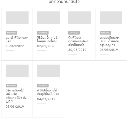
บทความที่น่าสนใจ
กิจกรรม
กิจกรรม
กิจกรรม
กิจกรรม
แนะนำฟิล์มกรอง
วิธีติดสติ๊กเกอร์
ติดฟิล์มใส
ตกแต่งยิมมวย
แสง
ไดคัทขนาดใหญ่
ตกแต่งออฟฟิศ
BKKF ด้วยลาย
สไตล์โมเดิร์ล
อิฐมอญเก่า
15/02/2022
02/01/2020
30/05/2019
06/03/2019
กิจกรรม
กิจกรรม
วิธีการเลือกใช้
พีวีซีปูพื้นลายไม้
ฟิล์มหรือ
กับทุกห้องในบ้าน
สติ๊กเกอร์ฝ้า ยัง
04/03/2019
ไงดี ?
05/03/2019