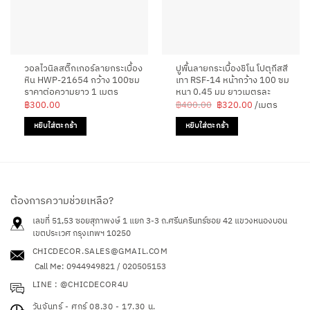
วอลไวนิลสติ๊กเกอร์ลายกระเบื้อง
ปูพื้นลายกระเบื้องชิโน โปตุกีสสี
หิน HWP-21654 กว้าง 100ซม
เทา RSF-14 หน้ากว้าง 100 ซม
ราคาต่อความยาว 1 เมตร
หนา 0.45 มม ยาวเมตรละ
Original
Current
฿
300.00
฿
400.00
฿
320.00
/เมตร
price
price
was:
is:
หยิบใส่ตะกร้า
หยิบใส่ตะกร้า
฿400.00.
฿320.00.
ต้องการความช่วยเหลือ?
เลขที่ 51,53 ซอยสุภาพงษ์ 1 แยก 3-3 ถ.ศรีนครินทร์ซอย 42
แขวงหนองบอน
เขตประเวศ กรุงเทพฯ 10250
CHICDECOR.SALES@GMAIL.COM
Call Me: 0944949821 / 020505153
LINE : @CHICDECOR4U
วันจันทร์ - ศุกร์ 08.30 - 17.30 น.