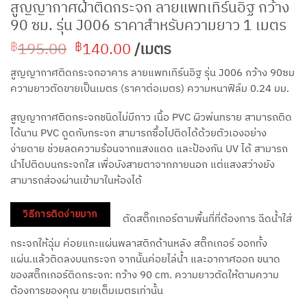
สูญญากาศฝ้าติดกระจก ลายแพทเทิร์นอิฐ กว้าง
90 ซม. รุ่น J006 ราคาสำหรับความยาว 1 เมตร
Original
Current
195.00
140.00
/เมตร
฿
฿
price
price
สูญญากาศติดกระจกอาคาร ลายแพทเทิร์นอิฐ รุ่น J006 กว้าง 90ซม
was:
is:
ความยาวตัดขายเป็นเมตร (ราคาต่อเมตร) ความหนาฟิล์ม 0.24 มม.
฿195.00.
฿140.00.
สูญญากาศติดกระจกชนิดไม่มีกาว เนื้อ PVC ผิวพ่นทราย สามารถติด
ได้นาน PVC ดูดกับกระจก สามารถซื้อไปติดได้ด้วยตัวเองอย่าง
ง่ายดาย ช่วยลดความร้อนจากแสงแดด และป้องกัน UV ได้ สามารถ
นำไปติดบนกระจกใส เพื่อบังสายตาจากภายนอก แต่แสงสว่างยัง
สามารถส่องผ่านเข้ามาในห้องได้
วิธีการติดง่ายมาก
ตัดสติ๊กเกอร์ตามพื้นที่ที่ต้องการ ฉีดน้ำใส่
กระจกให้ฉุ่ม ค่อยแกะแผ่นพลาสติกด้านหลัง สติ๊กเกอร์ ออกทั้ง
แผ่น.แล้วติดลงบนกระจก จากนัันค่อยไล่น้ำ และอากาศออก ขนาด
ของสติ๊กเกอร์ติดกระจก: กว้าง 90 cm. ความยาวตัดให้ตามความ
ต้องการของคุณ ขายเต็มเมตรเท่านั้น