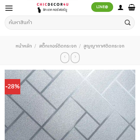
ข้าม
LINE@
ไป
ยัง
ค้นหา:
เนื้อหา
หน้าหลัก
/
สติ๊กเกอร์ติดกระจก
/
สูญญากาศติดกระจก
-28%