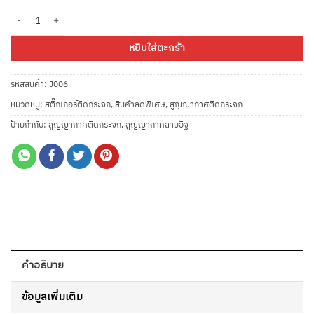
จำนวน สูญญากาศฝ้าติดกระจก ลายแพทเทิร์นอิฐ กว้าง 90 ซม. รุ่น J006 ราคาสำห
หยิบใส่ตะกร้า
รหัสสินค้า:
J006
หมวดหมู่:
สติ๊กเกอร์ติดกระจก
,
สินค้าลดพิเศษ
,
สูญญากาศติดกระจก
ป้ายกำกับ:
สูญญากาศติดกระจก
,
สูญญากาศลายอิฐ
คำอธิบาย
ข้อมูลเพิ่มเติม