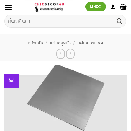
ข้าม
LINE@
ไป
ยัง
ค้นหา:
เนื้อหา
หน้าหลัก
/
แผ่นกรุผนัง
/
แผ่นสแตนเลส
ใหม่