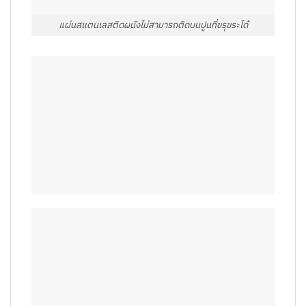
แผ่นสแตนเลสติดผนังไม่สามารถติดบนปูนที่ขรุขระได้