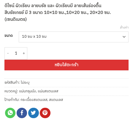
ดีไซน์ ผิวเรียบ ลายบรัช และ ผิวเรียบมี ลายเส้นร่องตื้น
สีบรัชเกรย์ มี 3 ขนาด 10×10 ซม.,10×20 ซม., 20×20 ซม.
(เซนติเมตร)
ล้างค่า
ขนาด
จำนวน แผ่นสแตนเลส รุ่นบรัชเกรย์ Brush Grey Stainless Steel Tile ชิ้น
หยิบใส่ตะกร้า
รหัสสินค้า:
ไม่ระบุ
หมวดหมู่:
แผ่นกรุผนัง
,
แผ่นสแตนเลส
ป้ายกำกับ:
กระเบื้องสแตนเลส
,
สแตนเลส