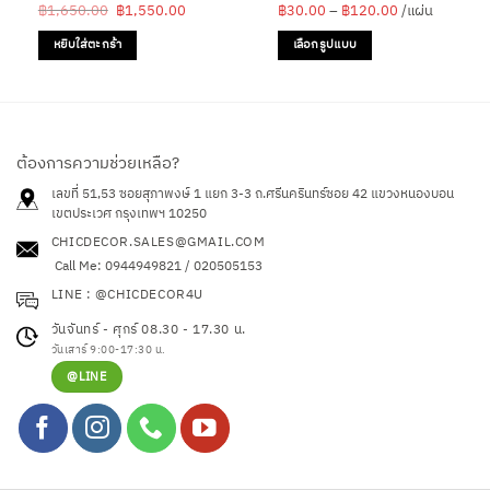
Original
Current
Price
฿
1,650.00
฿
1,550.00
฿
30.00
–
฿
120.00
/แผ่น
price
price
range:
was:
is:
฿30.00
หยิบใส่ตะกร้า
เลือกรูปแบบ
฿1,650.00.
฿1,550.00.
through
฿120.00
This
product
has
multiple
variants.
ต้องการความช่วยเหลือ?
The
เลขที่ 51,53 ซอยสุภาพงษ์ 1 แยก 3-3 ถ.ศรีนครินทร์ซอย 42
แขวงหนองบอน
options
เขตประเวศ กรุงเทพฯ 10250
may
CHICDECOR.SALES@GMAIL.COM
be
Call Me: 0944949821 / 020505153
chosen
LINE : @CHICDECOR4U
on
the
วันจันทร์ - ศุกร์ 08.30 - 17.30 น.
product
วันเสาร์ 9:00-17:30 น.
page
@LINE