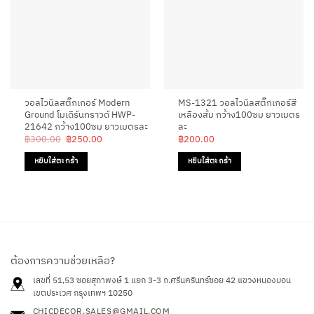
วอลไวนิลสติ๊กเกอร์ Modern
MS-1321 วอลไวนิลสติ๊กเกอร์สี
Ground โมเดิร์นกราวด์ HWP-
เหลืองส้ม กว้าง100ซม ยาวเมตร
21642 กว้าง100ซม ยาวเมตรละ
ละ
Original
Current
฿
300.00
฿
250.00
฿
200.00
price
price
was:
is:
หยิบใส่ตะกร้า
หยิบใส่ตะกร้า
฿300.00.
฿250.00.
ต้องการความช่วยเหลือ?
เลขที่ 51,53 ซอยสุภาพงษ์ 1 แยก 3-3 ถ.ศรีนครินทร์ซอย 42
แขวงหนองบอน
เขตประเวศ กรุงเทพฯ 10250
CHICDECOR.SALES@GMAIL.COM