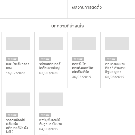
ผลงานการติดตั้ง
บทความที่น่าสนใจ
กิจกรรม
กิจกรรม
กิจกรรม
กิจกรรม
แนะนำฟิล์มกรอง
วิธีติดสติ๊กเกอร์
ติดฟิล์มใส
ตกแต่งยิมมวย
แสง
ไดคัทขนาดใหญ่
ตกแต่งออฟฟิศ
BKKF ด้วยลาย
สไตล์โมเดิร์ล
อิฐมอญเก่า
15/02/2022
02/01/2020
30/05/2019
06/03/2019
กิจกรรม
กิจกรรม
วิธีการเลือกใช้
พีวีซีปูพื้นลายไม้
ฟิล์มหรือ
กับทุกห้องในบ้าน
สติ๊กเกอร์ฝ้า ยัง
04/03/2019
ไงดี ?