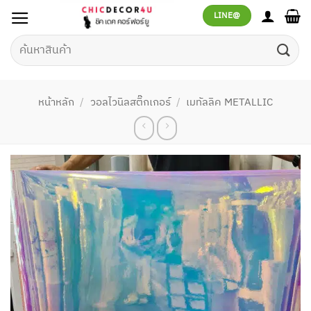
ข้าม
LINE@
ไป
ยัง
ค้นหา:
เนื้อหา
หน้าหลัก
/
วอลไวนิลสติ๊กเกอร์
/
เมทัลลิค METALLIC