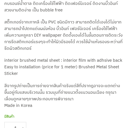
คบรอนซ์น้ำตาล ติดเครื่องใช้ไฟฟ้า ติดเฟอร์นิเจอร์ ติดงานบิ้วอินท์
สวยงามติดง่าย เป็น bubble free
สติ๊กเกอร์จากเกาหลี เป็น PVC ชนิดมีกาว สามารถติดได้เองได้ไม่ยาก
สามารถนำไปตกแต่งผนังห้อง บิ้วอินท์ เฟอร์นิเจอร์ เครื่องใช้ไฟฟ้า
เพิ่มความหรูหรา DIY wallpaper ติดตั้งเองได้ในขั้นตอนการติดระวัง
การรีดสติกเกอร์แรงๆจะทำให้ผิวมีรอยได้ ควรใช้ผ้าแห้งรองระหว่างที่
รีดผิวสติกเกอร์
interior brushed metal sheet : interior film with adhsive back
Easy to installation (price for 1 meter) Brushed Metal Sheet
Sticker
สีจากรูปถ่ายเป็นการถ่ายจากสินค้าจริงแต่สีที่ปรากฎอาจจะแตกต่าง
ขึ้นอยู่กับแสงบริเวณนั้น รวมมุมที่ถ่ายแนวตั้งแนวนอนเฉียง กรุณา
เลื่อนดูหลายๆภาพประกอบการพิจารณา
Made in Korea
มีสินค้า
จำนวน สติ๊กเกอร์บรัชบรอนซ์ สีน้ำตาลบรอนซ์ Brush Bronze รุ่น IPH612 กว้าง12