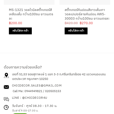
MS-1321 วอลไวนิลสติ๊กเกอร์สี
สติ๊กเกอร์หินอ่อนสีขาวเส้นเทา
เหลืองส้ม กว้าง100ซม ยาวเมตร
วอลเปเปอร์ลายหินอ่อน AWS-
ละ
30003 กว้าง100ซม ยาวเมตรละ
Original
Current
฿
200.00
฿
420.00
฿
270.00
price
price
was:
is:
หยิบใส่ตะกร้า
หยิบใส่ตะกร้า
฿420.00.
฿270.00.
ต้องการความช่วยเหลือ?
เลขที่ 51,53 ซอยสุภาพงษ์ 1 แยก 3-3 ถ.ศรีนครินทร์ซอย 42
แขวงหนองบอน
เขตประเวศ กรุงเทพฯ 10250
CHICDECOR.SALES@GMAIL.COM
Call Me: 0944949821 / 020505153
LINE : @CHICDECOR4U
วันจันทร์ - ศุกร์ 08.30 - 17.30 น.
วันเสาร์ 9:00-17:30 น.