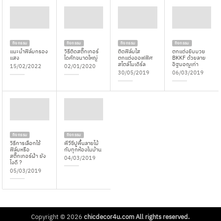
กิจกรรม
กิจกรรม
กิจกรรม
กิจกรรม
แนะนำฟิล์มกรอง
วิธีติดสติ๊กเกอร์
ติดฟิล์มใส
ตกแต่งยิมมวย
แสง
ไดคัทขนาดใหญ่
ตกแต่งออฟฟิศ
BKKF ด้วยลาย
สไตล์โมเดิร์ล
อิฐมอญเก่า
15/02/2022
02/01/2020
30/05/2019
06/03/2019
กิจกรรม
กิจกรรม
วิธีการเลือกใช้
พีวีซีปูพื้นลายไม้
ฟิล์มหรือ
กับทุกห้องในบ้าน
สติ๊กเกอร์ฝ้า ยัง
04/03/2019
ไงดี ?
05/03/2019
Copyright © 2026
chicdecor4u.com All rights reserved.