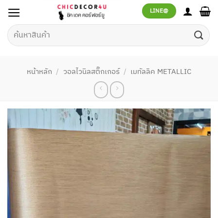
ข้าม
LINE@
ไป
ยัง
ค้นหา:
เนื้อหา
หน้าหลัก
/
วอลไวนิลสติ๊กเกอร์
/
เมทัลลิค METALLIC