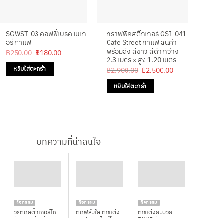
SGWST-03 คอฟฟี่เบรค เบเก
กราฟฟิคสติ๊กเกอร์ GSI-041
GDT
อรี่ กาแฟ
Cafe Street กาแฟ สินค้า
เกอ
พร้อมส่ง สีขาว สีดำ กว้าง
Original
Current
฿
250.00
฿
180.00
฿
1
price
price
2.3 เมตร x สูง 1.20 เมตร
was:
is:
Original
Current
หยิบใส่ตะกร้า
ห
฿
2,900.00
฿
2,500.00
฿250.00.
฿180.00.
price
price
was:
is:
หยิบใส่ตะกร้า
฿2,900.00.
฿2,500.00.
บทความที่น่าสนใจ
กิจกรรม
กิจกรรม
กิจกรรม
วิธีติดสติ๊กเกอร์ได
ติดฟิล์มใส ตกแต่ง
ตกแต่งยิมมวย