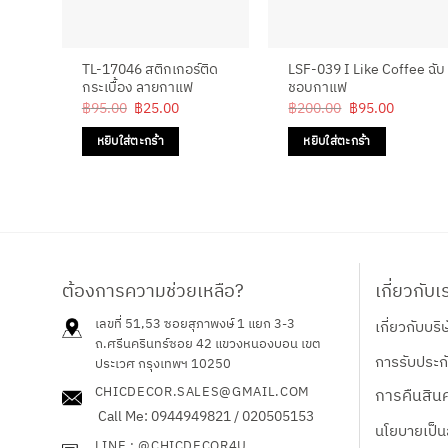
TL-17046 สติกเกอร์ติด
LSF-039 I Like Coffee ฉับ
กระเบื้อง ลายกาแฟ
ชอบกาแฟ
Original
Current
Original
Current
฿
95.00
฿
25.00
฿
200.00
฿
95.00
price
price
price
price
was:
is:
was:
is:
หยิบใส่ตะกร้า
หยิบใส่ตะกร้า
฿95.00.
฿25.00.
฿200.00.
฿95.00.
ต้องการความช่วยเหลือ?
เกี่ยวกับเ
เลขที่ 51,53 ซอยสุภาพงษ์ 1 แยก 3-3
เกี่ยวกับบริ
ถ.ศรีนครินทร์ซอย 42
แขวงหนองบอน เขต
การรับประกั
ประเวศ กรุงเทพฯ 10250
CHICDECOR.SALES@GMAIL.COM
การคืนสินค
Call Me: 0944949821 / 020505153
นโยบายเป็น
LINE : @CHICDECOR4U