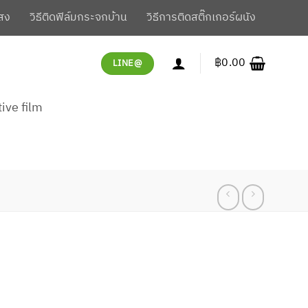
สง
วิธีติดฟิล์มกระจกบ้าน
วิธีการติดสติ๊กเกอร์ผนัง
฿
0.00
LINE@
tive film
rrent
ce