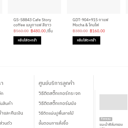
GS-58843 Cafe Story
GDT-904+915 กาแฟ
coffee เมนูกาแฟ สีขาว
Mocha & โคมไฟ
Original
Current
Original
Current
฿
560.00
฿
480.00
/ชิ้น
฿
380.00
฿
160.00
price
price
price
price
was:
is:
was:
is:
หยิบใส่ตะกร้า
หยิบใส่ตะกร้า
฿560.00.
฿480.00.
฿380.00.
฿160.00.
รา
ศูนย์บริการลูกค้า
วิธีติดสติ๊กเกอร์กระจก
ษัท
วิธีติดสติ๊กเกอร์ผนัง
นสินค้า
้าและคืนเงิน
วิธีติดแผ่นปูพื้นลายไม้
กิจกรรม
ส่วนตัว
ขั้นตอนการสั่งซื้อ
แนะนำฟิล์มกรอง