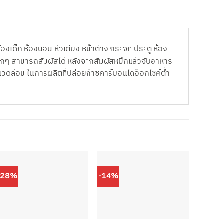
งเด็ก ห้องนอน หัวเตียง หน้าต่าง กระจก ประตู ห้อง
ับเด็กๆ สามารถสัมผัสได้ หลังจากสัมผัสหมึกแล้วจับอาหาร
งแวดล้อม ในการผลิตที่ปล่อยก๊าซคาร์บอนไดอ๊อกไซค์ต่ำ
-28%
-14%
-55