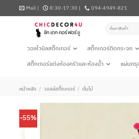
ข้าม
Mail
8:30-17:30
094-4949-821
ไป
ยัง
ค้นหา:
เนื้อหา
วอลไวนิลสติ๊กเกอร์
สติ๊กเกอร์ติดกระจก
สติ๊กเกอร์แต่งห้องครัวและห้องน้ำ
แผ่นกรุ
หน้าหลัก
/
วอลล์สติ๊กเกอร์
/
ต้นไม้
-55%