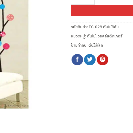
฿200.00.
฿9
รหัสสินค้า:
EC-028 ต้นไม้สีสัน
หมวดหมู่:
ต้นไม้
,
วอลล์สติ๊กเกอร์
ป้ายกำกับ:
ต้นไม้เล็ก