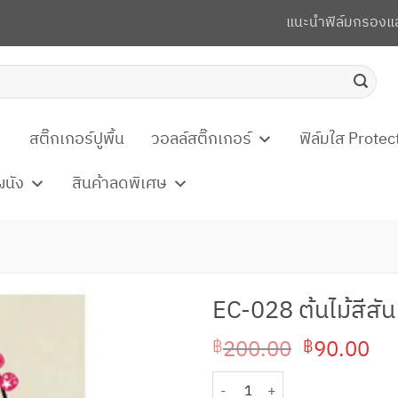
แนะนำฟิล์มกรองแ
สติ๊กเกอร์ปูพื้น
วอลล์สติ๊กเกอร์
ฟิล์มใส Protec
ผนัง
สินค้าลดพิเศษ
EC-028 ต้นไม้สีสัน
Original
Cu
200.00
90.00
฿
฿
price
pri
จำนวน EC-028 ต้นไม้สีสัน ชิ้น
was:
is: