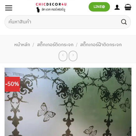
ข้าม
LINE@
ไป
ยัง
ค้นหา:
เนื้อหา
หน้าหลัก
/
สติ๊กเกอร์ติดกระจก
/
สติ๊กเกอร์ฝ้าติดกระจก
-50%