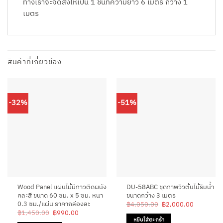
ทางเราจะจัดส่งให้เป็น 1 ชิ้นที่ความยาว 6 เมตร กว้าง 1
เมตร
สินค้าที่เกี่ยวข้อง
-32%
-51%
Wood Panel แผ่นไม้มีกาวติดผนัง
DU-58ABC ชุดภาพวิวต้นไม้ริมน้ำ
คละสี ขนาด 60 ซม. x 5 ซม. หนา
ขนาดกว้าง 3 เมตร
0.3 ซม./แผ่น ราคากล่องละ
Original
Current
฿
4,050.00
฿
2,000.00
price
price
Original
Current
฿
1,450.00
฿
990.00
was:
is:
price
price
หยิบใส่ตะกร้า