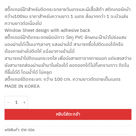
สติ๊กเกอร์ฝ้าสำหรับติดกระจกลายวินเทจและผีเสื้อสีดำ สติกเกอร์หน้า
กว้าง100ซม ราคาสำหรับความยาว 1 เมตร สั่งมากกว่า 1 จะม้วนส่ง
ความยาวต่อเนื่องไป
Window Sheet design with adhesive back
สติ๊กเกอร์ฝ้าติดกระจกชนิดมีกาว วัสดุ PVC ลักษณะฝ้ามัวโปร่งแสง
มองผ่านได้เป็นเงาๆลางๆ แสงผ่านได้ สามารถซื้อไปติดเองได้หรือ
ต้องการช่างไปติดให้ แจ้งมาทางร้านได้
สามารถนำไปติดบนกระจกใส เพื่อบังสายตาจากภายนอก แต่แสงสว่าง
ยังสามารถส่องผ่านเข้ามาในห้องได้ ลอกออกได้ไม่ทิ้งคราบกาว ติดใน
ที่ชื้นได้ดี โดนน้ำได้ ไม่หลุด
สติ๊กเกอร์ติดกระจก: กว้าง 100 cm. ความยาวตัดขายเต็มเมตร
MADE IN KOREA
จำนวน EW-006 สติกเกอร์ติกระจกลายวินเทจ กว้าง 100ซม ความยาวตัดขาย ชิ้น
หยิบใส่ตะกร้า
รหัสสินค้า:
EW-006