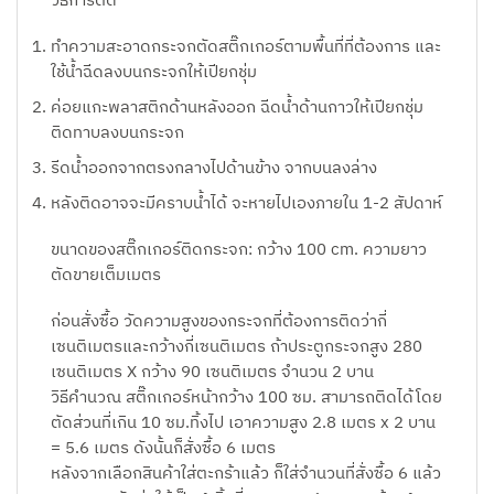
วิธีการติด
ทำความสะอาดกระจกตัดสติ๊กเกอร์ตามพื้นที่ที่ต้องการ และ
ใช้น้ำฉีดลงบนกระจกให้เปียกชุ่ม
ค่อยแกะพลาสติกด้านหลังออก ฉีดน้ำด้านกาวให้เปียกชุ่ม
ติดทาบลงบนกระจก
รีดน้ำออกจากตรงกลางไปด้านข้าง จากบนลงล่าง
หลังติดอาจจะมีคราบน้ำได้ จะหายไปเองภายใน 1-2 สัปดาห์
ขนาดของสติ๊กเกอร์ติดกระจก: กว้าง 100 cm. ความยาว
ตัดขายเต็มเมตร
ก่อนสั่งซื้อ วัดความสูงของกระจกที่ต้องการติดว่ากี่
เซนติเมตรและกว้างกี่เซนติเมตร ถ้าประตูกระจกสูง 280
เซนติเมตร X กว้าง 90 เซนติเมตร จำนวน 2 บาน
วิธีคำนวณ สติ๊กเกอร์หน้ากว้าง 100 ซม. สามารถติดได้โดย
ตัดส่วนที่เกิน 10 ซม.ทิ้งไป เอาความสูง 2.8 เมตร x 2 บาน
= 5.6 เมตร ดังนั้นก็สั่งซื้อ 6 เมตร
หลังจากเลือกสินค้าใส่ตะกร้าแล้ว ก็ใส่จำนวนที่สั่งซื้อ 6 แล้ว