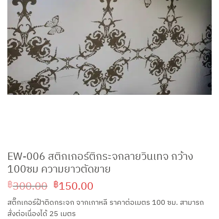
EW-006 สติกเกอร์ติกระจกลายวินเทจ กว้าง
100ซม ความยาวตัดขาย
Original
Current
300.00
150.00
฿
฿
price
price
สติ๊กเกอร์ฝ้าติดกระจก จากเกาหลี ราคาต่อเมตร 100 ซม. สามารถ
was:
is:
สั่งต่อเนื่องได้ 25 เมตร
฿300.00.
฿150.00.