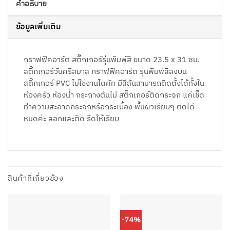
คำอธิบาย
ข้อมูลเพิ่มเติม
กราฟฟิคอาร์ต สติ๊กเกอร์รุ่นพิมพ์สี ขนาด 23.5 x 31 ซม.
สติ๊กเกอร์วันคริสมาส กราฟฟิคอาร์ต รุ่นพิมพ์สีลงบน
สติ๊กเกอร์ PVC ไม่ใช่งานไดคัท มีสีสันสามารถติดตั้งได้ทั้งใน
ห้องครัว ห้องน้ำ กระถางต้นไม้ สติ๊กเกอร์ติดกระจก แค่เช็ด
ทำความสะอาดกระจกหรือกระเบื้อง พื้นผิวเรียบๆ ติดได้
หมดค่ะ ลอกและติด รีดให้เรียบ
สินค้าที่เกี่ยวข้อง
-74%