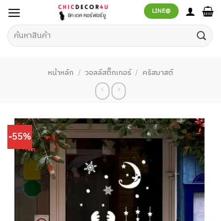
ข้าม
LINE@
ไป
ยัง
ค้นหา:
เนื้อหา
หน้าหลัก
/
วอลล์สติ๊กเกอร์
/
คริสมาสต์
-55%