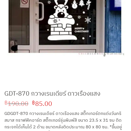
GDT-870 กวางเรนเดียร์ ดาวเรืองแสง
Original
Current
190.00
85.00
฿
฿
price
price
GDGDT-870 กวางเรนเดียร์ ดาวเรืองแสง สติ๊กเกอร์ตกแต่งวันคริ
was:
is:
สมาส กราฟฟิคอาร์ต สติ๊กเกอร์รุ่นพิมพ์สี ขนาด 23.5 x 31 ซม ติด
฿190.00.
฿85.00.
กระจกได้เห็นได้ 2 ด้าน ขนาดหลังติดประมาณ 80 x 80 ซม. *ขึ้นอยู่