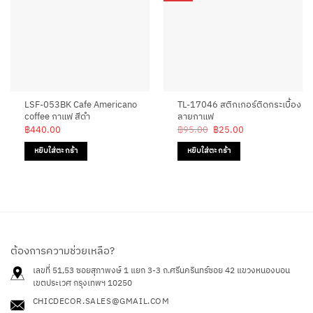
LSF-053BK Cafe Americano
TL-17046 สติกเกอร์ติดกระเบื้อง
coffee กาแฟ สีดำ
ลายกาแฟ
Original
Current
฿
440.00
฿
95.00
฿
25.00
price
price
was:
is:
หยิบใส่ตะกร้า
หยิบใส่ตะกร้า
฿95.00.
฿25.00.
ต้องการความช่วยเหลือ?
เลขที่ 51,53 ซอยสุภาพงษ์ 1 แยก 3-3 ถ.ศรีนครินทร์ซอย 42
แขวงหนองบอน
เขตประเวศ กรุงเทพฯ 10250
CHICDECOR.SALES@GMAIL.COM