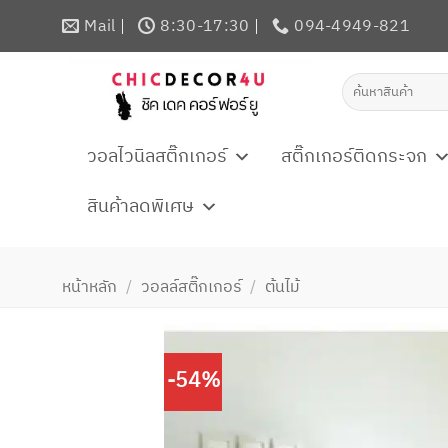
ข้าม
Mail
8:30-17:30
094-4949-821
ไป
ยัง
ค้นหา:
เนื้อหา
วอลไวนิลสติ๊กเกอร์
สติ๊กเกอร์ติดกระจก
สินค้าลดพิเศษ
หน้าหลัก
/
วอลล์สติ๊กเกอร์
/
ต้นไม้
-54%