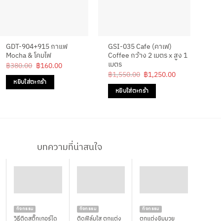
GDT-904+915 กาแฟ
GSI-035 Cafe (คาเฟ)
สติ
Mocha & โคมไฟ
Coffee กว้าง 2 เมตร x สูง 1
ร้า
เมตร
Original
Current
฿
380.00
฿
160.00
฿
3
price
price
Original
Current
฿
1,550.00
฿
1,250.00
was:
is:
price
price
หยิบใส่ตะกร้า
ห
฿380.00.
฿160.00.
was:
is:
หยิบใส่ตะกร้า
฿1,550.00.
฿1,250.00.
บทความที่น่าสนใจ
กิจกรรม
กิจกรรม
กิจกรรม
วิธีติดสติ๊กเกอร์ได
ติดฟิล์มใส ตกแต่ง
ตกแต่งยิมมวย