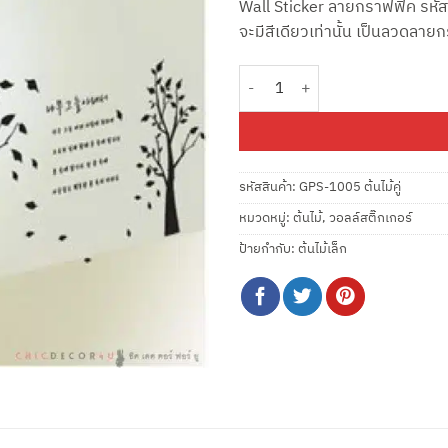
Wall Sticker ลายกราฟฟิค รหัส
฿1,050.
จะมีสีเดียวเท่านั้น เป็นลวดลา
จำนวน GPS-1005 ต้นไม้คู่ ชิ้น
รหัสสินค้า:
GPS-1005 ต้นไม้คู่
หมวดหมู่:
ต้นไม้
,
วอลล์สติ๊กเกอร์
ป้ายกำกับ:
ต้นไม้เล็ก