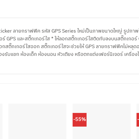
ticker ลายกราฟฟิค รหัส GPS Series ใหม่เป็นภาพขนาดใหญ่ รูปภาพใน
อร์ GPS และสติ๊กเกอร์ใส * ให้ลอกสติ๊กเกอร์ใสติดทับลงบนสติ๊กเกอร์ G
กสติ๊กเกอร์ใสออก สติ๊กเกอร์ใสจะช่วยให้ GPS ลายกราฟฟิคไม่หลุดออกเป็
งรับแขก ห้องเด็ก ห้องนอน หัวเตียง หรือตกแต่งเฟอร์นิเจอร์ เครื่อง
-55%