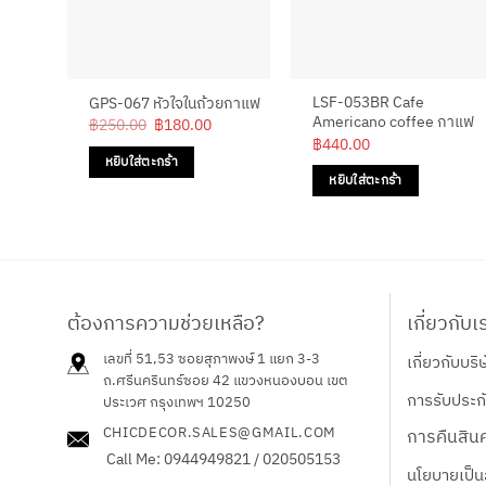
LSF-053BR Cafe
GPS-067 หัวใจในถ้วยกาแฟ
Americano coffee กาแฟ
Original
Current
฿
250.00
฿
180.00
price
price
฿
440.00
was:
is:
หยิบใส่ตะกร้า
฿250.00.
฿180.00.
หยิบใส่ตะกร้า
ต้องการความช่วยเหลือ?
เกี่ยวกับเ
เลขที่ 51,53 ซอยสุภาพงษ์ 1 แยก 3-3
เกี่ยวกับบริ
ถ.ศรีนครินทร์ซอย 42
แขวงหนองบอน เขต
การรับประกั
ประเวศ กรุงเทพฯ 10250
CHICDECOR.SALES@GMAIL.COM
การคืนสินค
Call Me: 0944949821 / 020505153
นโยบายเป็น