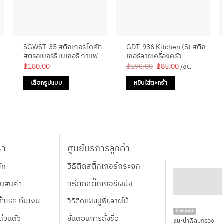
SGWST-35 สติกเกอร์ไดคัท
GDT-936 Kitchen (S) สติก
สตรอเบอรรี่ เบเกอรี่ กาแฟ
เกอร์ลายเครื่องครัว
Original
Current
฿
180.00
฿
190.00
฿
85.00
/ชิ้น
price
price
was:
is:
เลือกรูปแบบ
หยิบใส่ตะกร้า
฿190.00.
฿85.00.
This
product
has
multiple
variants.
รา
ศูนย์บริการลูกค้า
The
options
วิธีติดสติ๊กเกอร์กระจก
ษัท
may
วิธีติดสติ๊กเกอร์ผนัง
นสินค้า
be
chosen
้าและคืนเงิน
วิธีติดแผ่นปูพื้นลายไม้
on
กิจกรรม
ส่วนตัว
ขั้นตอนการสั่งซื้อ
the
แนะนำฟิล์มกรอง