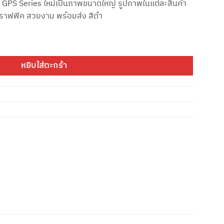
 GPS Series ใหม่เป็นภาพขนาดใหญ่ รูปภาพในแต่ละสินค้า
00.
฿480.00.
ยกราฟฟิค สวยงาม พร้อมส่ง สีดำ
หยิบใส่ตะกร้า