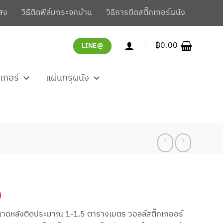
สง
วิธีติดฟิล์มกระจกบ้าน
วิธีการติดสติ๊กเกอร์ผนัง
฿
0.00
LINE@
กเกอร์
แผ่นกรุผนัง
Current
0
price
าดหลังติดประมาณ 1-1.5 ตารางเมตร วอลล์สติ๊กเกออร์
is: