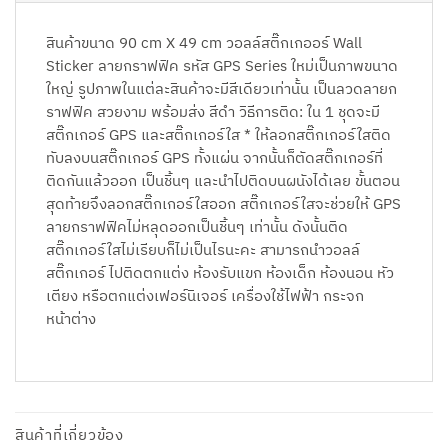
สินค้าขนาด 90 cm X 49 cm วอลล์สติ๊กเกออร์ Wall
Sticker ลายกราฟฟิค รหัส GPS Series ใหม่เป็นภาพขนาด
ใหญ่ รูปภาพในแต่ละสินค้าจะมีสีเดียวเท่านั้น เป็นลวดลายก
ราฟฟิค สวยงาม พร้อมส่ง สีดำ วิธีการติด: ใน 1 ชุดจะมี
สติ๊กเกอร์ GPS และสติ๊กเกอร์ใส * ให้ลอกสติ๊กเกอร์ใสติด
ทับลงบนสติ๊กเกอร์ GPS ทั้งแผ่น จากนั้นก็ตัดสติ๊กเกอร์ที่
ติดกันแล้วออก เป็นชิ้นๆ และนำไปติดบนผนังได้เลย ขั้นตอน
สุดท้ายจึงลอกสติ๊กเกอร์ใสออก สติ๊กเกอร์ใสจะช่วยให้ GPS
ลายกราฟฟิคไม่หลุดออกเป็นชิ้นๆ เท่านั้น ดังนั้นติด
สติ๊กเกอร์ใสไม่เรียบก็ไม่เป็นไรนะคะ สามารถนำวอลล์
สติ๊กเกอร์ ไปติดตกแต่ง ห้องรับแขก ห้องเด็ก ห้องนอน หัว
เตียง หรือตกแต่งเฟอร์นิเจอร์ เครื่องใช้ไฟฟ้า กระจก
หน้าต่าง
สินค้าที่เกี่ยวข้อง