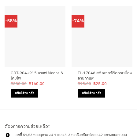
-58%
-74%
GDT-904+915 กาแฟ Mocha &
TL-17046 สติกเกอร์ติดกระเบื้อง
โคมไฟ
ลายกาแฟ
Original
Current
Original
Current
฿
380.00
฿
160.00
฿
95.00
฿
25.00
price
price
price
price
was:
is:
was:
is:
หยิบใส่ตะกร้า
หยิบใส่ตะกร้า
฿380.00.
฿160.00.
฿95.00.
฿25.00.
ต้องการความช่วยเหลือ?
เลขที่ 51,53 ซอยสุภาพงษ์ 1 แยก 3-3 ถ.ศรีนครินทร์ซอย 42
แขวงหนองบอน