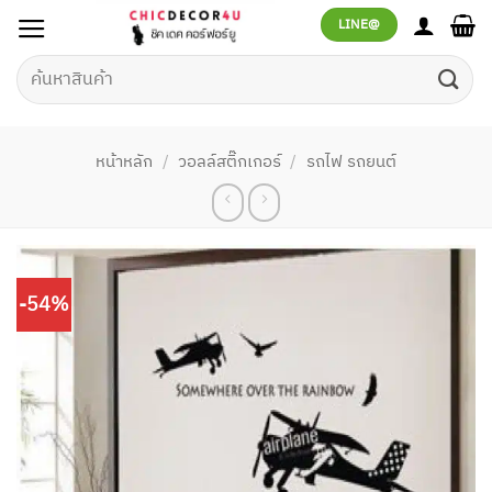
ข้าม
LINE@
ไป
ยัง
ค้นหา:
เนื้อหา
หน้าหลัก
/
วอลล์สติ๊กเกอร์
/
รถไฟ รถยนต์
-54%