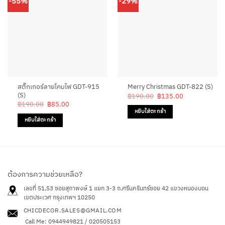
-55%
-29%
สติ๊กเกอร์ลายโคมไฟ GDT-915
Merry Christmas GDT-822 (S)
(S)
Original
Current
฿
190.00
฿
135.00
price
price
Original
Current
฿
190.00
฿
85.00
was:
is:
price
price
หยิบใส่ตะกร้า
฿190.00.
฿135.00.
was:
is:
หยิบใส่ตะกร้า
฿190.00.
฿85.00.
ต้องการความช่วยเหลือ?
เลขที่ 51,53 ซอยสุภาพงษ์ 1 แยก 3-3 ถ.ศรีนครินทร์ซอย 42
แขวงหนองบอน
เขตประเวศ กรุงเทพฯ 10250
CHICDECOR.SALES@GMAIL.COM
Call Me: 0944949821 / 020505153