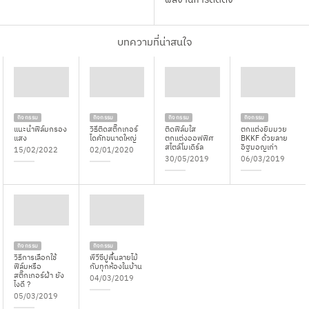
บทความที่น่าสนใจ
กิจกรรม
กิจกรรม
กิจกรรม
กิจกรรม
แนะนำฟิล์มกรอง
วิธีติดสติ๊กเกอร์
ติดฟิล์มใส
ตกแต่งยิมมวย
แสง
ไดคัทขนาดใหญ่
ตกแต่งออฟฟิศ
BKKF ด้วยลาย
สไตล์โมเดิร์ล
อิฐมอญเก่า
15/02/2022
02/01/2020
30/05/2019
06/03/2019
กิจกรรม
กิจกรรม
วิธีการเลือกใช้
พีวีซีปูพื้นลายไม้
ฟิล์มหรือ
กับทุกห้องในบ้าน
สติ๊กเกอร์ฝ้า ยัง
04/03/2019
ไงดี ?
05/03/2019