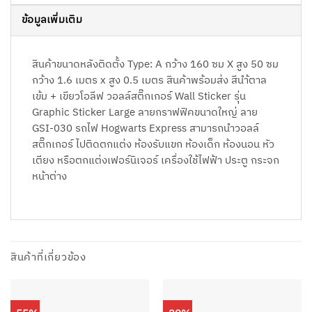
ข้อมูลเพิ่มเติม
สินค้าขนาดหลังติดตั้ง Type: A กว้าง 160 ซม X สูง 50 ซม
กว้าง 1.6 เมตร x สูง 0.5 เมตร สินค้าพร้อมส่ง สีนำ้ตาล
เข้ม + เขียวโอลีฟ วอลล์สติ๊กเกอร์ Wall Sticker รุ่น
Graphic Sticker Large ลายกราฟฟิคขนาดใหญ่ ลาย
GSI-030 รถไฟ Hogwarts Express สามารถนำวอลล์
สติ๊กเกอร์ ไปติดตกแต่ง ห้องรับแขก ห้องเด็ก ห้องนอน หัว
เตียง หรือตกแต่งเฟอร์นิเจอร์ เครื่องใช้ไฟฟ้า ประตู กระจก
หน้าต่าง
สินค้าที่เกี่ยวข้อง