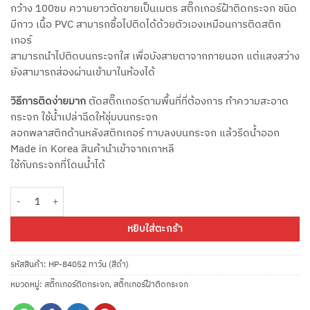
กว้าง 100ซม ความยาวตัดขายเป็นเมตร สติ๊กเกอร์ฝ้าติดกระจก ชนิด
มีกาว เนื้อ PVC สามารถซื้อไปติดได้ด้วยตัวเองเหมือนการติดสติก
เกอร์
สามารถนำไปติดบนกระจกใส เพื่อบังสายตาจากภายนอก แต่แสงสว่าง
ยังสามารถส่องผ่านเข้ามาในห้องได้
วิธีการติดง่ายมาก
ตัดสติ๊กเกอร์ตามพื้นที่ที่ต้องการ ทำความสะอาด
กระจก ใช้น้ำเปล่าฉีดให้ชุ่มบนกระจก
ลอกพลาสติกด้านหลังสติกเกอร์ ทาบลงบนกระจก แล้วรีดน้ำออก
Made in Korea สินค้านำเข้าจากเกาหลี
ใช้กับกระจกที่โดนน้ำได้
จำนวน HP-84052 ทาว์น (เส้นสีดำ) กว้าง 100ซม เมตรละ ชิ้น
หยิบใส่ตะกร้า
รหัสสินค้า:
HP-84052 ทาว์น (สีดำ)
หมวดหมู่:
สติ๊กเกอร์ติดกระจก
,
สติ๊กเกอร์ฝ้าติดกระจก