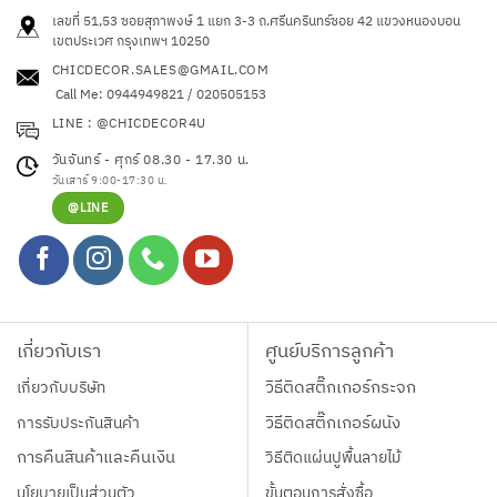
options
options
เลขที่ 51,53 ซอยสุภาพงษ์ 1 แยก 3-3 ถ.ศรีนครินทร์ซอย 42
แขวงหนองบอน
may
may
เขตประเวศ กรุงเทพฯ 10250
be
be
CHICDECOR.SALES@GMAIL.COM
chosen
chosen
Call Me: 0944949821 / 020505153
on
on
LINE : @CHICDECOR4U
the
the
product
product
วันจันทร์ - ศุกร์ 08.30 - 17.30 น.
page
page
วันเสาร์ 9:00-17:30 น.
@LINE
เกี่ยวกับเรา
ศูนย์บริการลูกค้า
เกี่ยวกับบริษัท
วิธีติดสติ๊กเกอร์กระจก
การรับประกันสินค้า
วิธีติดสติ๊กเกอร์ผนัง
การคืนสินค้าและคืนเงิน
วิธีติดแผ่นปูพื้นลายไม้
นโยบายเป็นส่วนตัว
ขั้นตอนการสั่งซื้อ