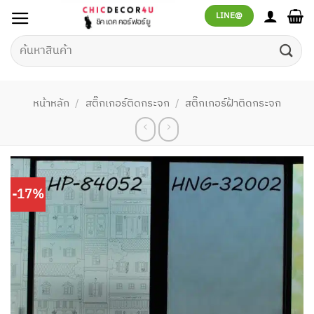
ข้าม
LINE@
ไป
ยัง
ค้นหา:
เนื้อหา
หน้าหลัก
/
สติ๊กเกอร์ติดกระจก
/
สติ๊กเกอร์ฝ้าติดกระจก
-17%