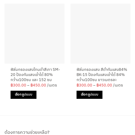
ฟิล์มกรองแสงโทนดำสีเทา SM-
ฟิล์มกรองแสง สีดำกันแสง84%
20 ป้องกันแสงเข้าได้ 80%
BK-15 ป้องกันแสงเข้าได้ 84%
กว้าง100ซม และ 152 ซม
กว้าง100ซม ยาวเมตรละ
Price
Price
฿
300.00
–
฿
450.00
/เมตร
฿
300.00
–
฿
450.00
/เมตร
range:
range:
฿300.00
฿300.00
เลือกรูปแบบ
เลือกรูปแบบ
through
through
฿450.00
฿450.00
This
This
product
product
has
has
multiple
multiple
variants.
variants.
ต้องการความช่วยเหลือ?
The
The