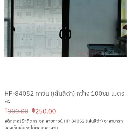
HP-84052 ทาว์น (เส้นสีดำ) กว้าง 100ซม เมตร
ละ
Original
Current
300.00
250.00
฿
฿
price
price
สติกเกอร์ฝ้าติดกระจก ลายทาวน์ HP-84052 (เส้นสีดำ) จะสามารถ
was:
is:
มองเห็นเส้นชัดได้ตอนกลางวัน
฿300.00.
฿250.00.