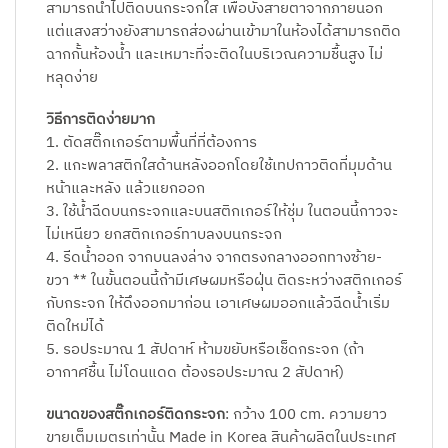
สามารถนำไปติดบนกระจกใส เพื่อบังสายตาจากภายนอก
แต่แสงสว่างยังสามารถส่องผ่านเข้ามาในห้องได้สามารถติด
ฉากกั้นห้องน้ำ และเหมาะที่จะติดในบริเวณความชื้นสูง ไม่
หลุดง่าย
วิธีการติดง่ายมาก
1. ตัดสติ๊กเกอร์ตามพื้นที่ที่ต้องการ
2. แกะพลาสติกใสด้านหลังออกโดยใช้เทปกาวติดที่มุมด้าน
หน้าและหลัง แล้วแยกออก
3. ใช้น้ำฉีดบนกระจกและบนสติกเกอร์ให้ชุ่ม ในตอนนี้กาวจะ
ไม่เหนียว ยกสติกเกอร์ทาบลงบนกระจก
4. รีดน้ำออก จากบนลงล่าง จากตรงกลางออกทางซ้าย-
ขวา ** ในขั้นตอนนี้ถ้ามีเศษผมหรือฝุ่น ติดระหว่างสติกเกอร์
กับกระจก ให้ดึงออกมาก่อน เอาเศษผมออกแล้วฉีดน้ำเริ่ม
ติดใหม่ได้
5. รอประมาณ 1 สัปดาห์ ห้ามขยับหรือเช็ดกระจก (ถ้า
อากาศชื้น ไม่โดนแดด ต้องรอประมาณ 2 สัปดาห์)
ขนาดของสติ๊กเกอร์ติดกระจก
: กว้าง 100 cm. ความยาว
ขายเต็มเมตรเท่านั้น Made in Korea สินค้าผลิตในประเทศ