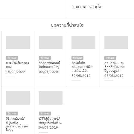
ผลงานการติดตั้ง
บทความที่น่าสนใจ
กิจกรรม
กิจกรรม
กิจกรรม
กิจกรรม
แนะนำฟิล์มกรอง
วิธีติดสติ๊กเกอร์
ติดฟิล์มใส
ตกแต่งยิมมวย
แสง
ไดคัทขนาดใหญ่
ตกแต่งออฟฟิศ
BKKF ด้วยลาย
สไตล์โมเดิร์ล
อิฐมอญเก่า
15/02/2022
02/01/2020
30/05/2019
06/03/2019
กิจกรรม
กิจกรรม
วิธีการเลือกใช้
พีวีซีปูพื้นลายไม้
ฟิล์มหรือ
กับทุกห้องในบ้าน
สติ๊กเกอร์ฝ้า ยัง
04/03/2019
ไงดี ?