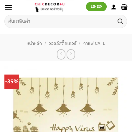
ข้าม
LINE@
ไป
ยัง
ค้นหา:
เนื้อหา
หน้าหลัก
/
วอลล์สติ๊กเกอร์
/
กาแฟ CAFE
-39%