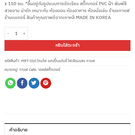
x 150 ซม. *ขึ้นอยู่กับรูปแบบการจัดเรียง สติ๊กเกอร์ PVC ฝ้า พิมพ์สี
สวยงาม น่ารัก เหมาะกับ ห้องนอน ห้องอาหาร ห้องนั่งเล่น ร้านแกาแฟ
ร้านเบเกอรี่ สินค้าคุณภาพดีจากเกาหลี MADE IN KOREA
จำนวน MRT-010 โคมไฟ แฮปปี้เมมโมรี่ ไฟเรืองแสง กาแฟ ชิ้น
หยิบใส่ตะกร้า
รหัสสินค้า:
MRT-010 โคมไฟ แฮปปี้เมมโมรี่ ไฟเรืองแสง กาแฟ
หมวดหมู่:
กาแฟ Cafe
,
วอลล์สติ๊กเกอร์
คำอธิบาย