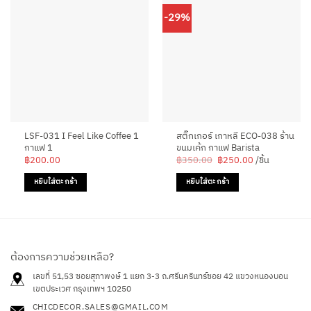
-29%
LSF-031 I Feel Like Coffee 1
สติ๊กเกอร์ เกาหลี ECO-038 ร้าน
กาแฟ 1
ขนมเค้ก กาแฟ Barista
Original
Current
฿
200.00
฿
350.00
฿
250.00
/ชิ้น
price
price
was:
is:
หยิบใส่ตะกร้า
หยิบใส่ตะกร้า
฿350.00.
฿250.00.
ต้องการความช่วยเหลือ?
เลขที่ 51,53 ซอยสุภาพงษ์ 1 แยก 3-3 ถ.ศรีนครินทร์ซอย 42
แขวงหนองบอน
เขตประเวศ กรุงเทพฯ 10250
CHICDECOR.SALES@GMAIL.COM