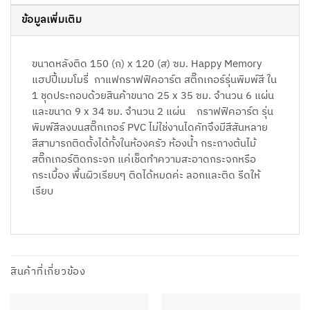
ข้อมูลเพิ่มเติม
ขนาดหลังติด 150 (ก) x 120 (ส) ซม. Happy Memory
แฮปปี้เมมโมรี่ กาแฟกราฟฟิคอาร์ต สติ๊กเกอร์รุ่นพิมพ์สี ใน
1 ชุดประกอบด้วยสินค้าขนาด 25 x 35 ซม. จำนวน 6 แผ่น
และขนาด 9 x 34 ซม. จำนวน 2 แผ่น กราฟฟิคอาร์ต รุ่น
พิมพ์สีลงบนสติ๊กเกอร์ PVC ไม่ใช่งานไดคัทจึงมีสีสันหลาย
สีสามารถติดตั้งได้ทั้งในห้องครัว ห้องน้ำ กระถางต้นไม้
สติ๊กเกอร์ติดกระจก แค่เช็ดทำความสะอาดกระจกหรือ
กระเบื้อง พื้นผิวเรียบๆ ติดได้หมดค่ะ ลอกและติด รีดให้
เรียบ
สินค้าที่เกี่ยวข้อง