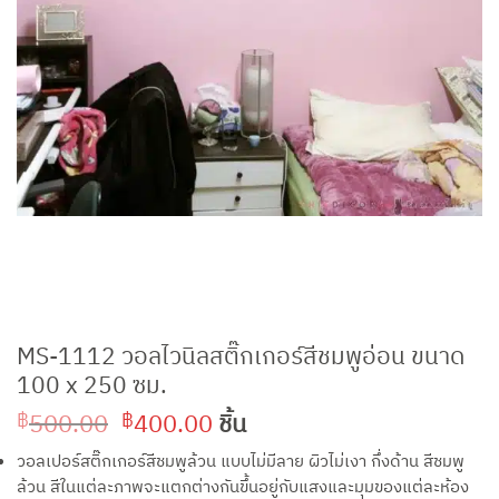
MS-1112 วอลไวนิลสติ๊กเกอร์สีชมพูอ่อน ขนาด
100 x 250 ซม.
Original
Current
500.00
400.00
ชิ้น
฿
฿
price
price
วอลเปอร์สติ๊กเกอร์สีชมพูล้วน แบบไม่มีลาย ผิวไม่เงา กึ่งด้าน สีชมพู
was:
is:
ล้วน สีในแต่ละภาพจะแตกต่างกันขึ้นอยู่กับแสงและมุมของแต่ละห้อง
฿500.00.
฿400.00.