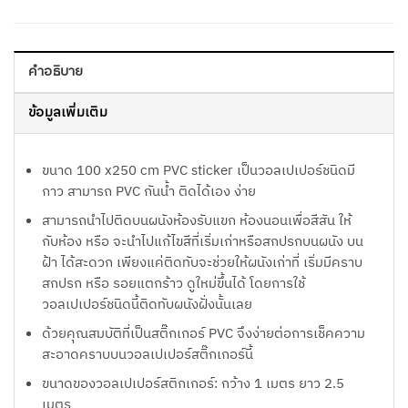
คำอธิบาย
ข้อมูลเพิ่มเติม
ขนาด 100 x250 cm PVC sticker เป็นวอลเปเปอร์ชนิดมี
กาว สามารถ PVC กันน้ำ ติดได้เอง ง่าย
สามารถนำไปติดบนผนังห้องรับแขก ห้องนอนเพื่อสีสัน ให้
กับห้อง หรือ จะนำไปแก้ไขสีที่เริ่มเก่าหรือสกปรกบนผนัง บน
ฝ้า ได้สะดวก เพียงแค่ติดทับจะช่วยให้ผนังเก่าที่ เริ่มมีคราบ
สกปรก หรือ รอยแตกร้าว ดูใหม่ขึ้นได้ โดยการใช้
วอลเปเปอร์ชนิดนี้ติดทับผนังฝั่งนั้นเลย
ด้วยคุณสมบัติที่เป็นสติ๊กเกอร์ PVC จึงง่ายต่อการเช็คความ
สะอาดคราบบนวอลเปเปอร์สติ๊กเกอร์นี้
ขนาดของวอลเปเปอร์สติกเกอร์: กว้าง 1 เมตร ยาว 2.5
เมตร