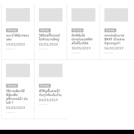
กิจกรรม
กิจกรรม
กิจกรรม
กิจกรรม
แนะนำฟิล์มกรอง
วิธีติดสติ๊กเกอร์
ติดฟิล์มใส
ตกแต่งยิมมวย
แสง
ไดคัทขนาดใหญ่
ตกแต่งออฟฟิศ
BKKF ด้วยลาย
สไตล์โมเดิร์ล
อิฐมอญเก่า
15/02/2022
02/01/2020
30/05/2019
06/03/2019
กิจกรรม
กิจกรรม
วิธีการเลือกใช้
พีวีซีปูพื้นลายไม้
ฟิล์มหรือ
กับทุกห้องในบ้าน
สติ๊กเกอร์ฝ้า ยัง
04/03/2019
ไงดี ?
05/03/2019