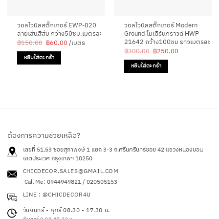
วอลไวนิลสติ๊กเกอร์ EWP-020
วอลไวนิลสติ๊กเกอร์ Modern
ลายเส้นสีส้ม กว้าง50ซม.เมตรละ
Ground โมเดิร์นกราวด์ HWP-
21642 กว้าง100ซม ยาวเมตรละ
Original
Current
฿
150.00
฿
60.00
/เมตร
price
price
Original
Current
฿
300.00
฿
250.00
was:
is:
price
price
หยิบใส่ตะกร้า
฿150.00.
฿60.00.
was:
is:
หยิบใส่ตะกร้า
฿300.00.
฿250.00.
ต้องการความช่วยเหลือ?
เลขที่ 51,53 ซอยสุภาพงษ์ 1 แยก 3-3 ถ.ศรีนครินทร์ซอย 42
แขวงหนองบอน
เขตประเวศ กรุงเทพฯ 10250
CHICDECOR.SALES@GMAIL.COM
Call Me: 0944949821 / 020505153
LINE : @CHICDECOR4U
วันจันทร์ - ศุกร์ 08.30 - 17.30 น.