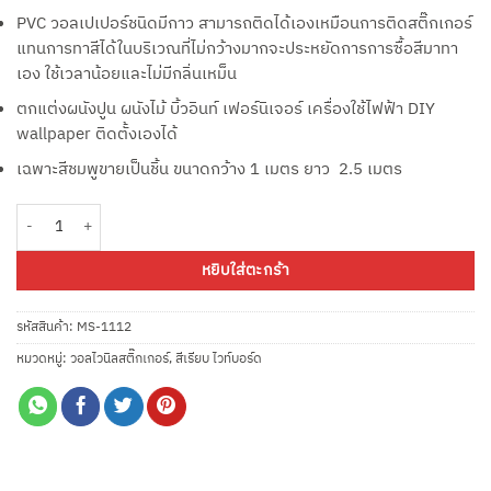
PVC วอลเปเปอร์ชนิดมีกาว สามารถติดได้เองเหมือนการติดสติ๊กเกอร์
แทนการทาสีได้ในบริเวณที่ไม่กว้างมากจะประหยัดการการซื้อสีมาทา
เอง ใช้เวลาน้อยและไม่มีกลิ่นเหม็น
ตกแต่งผนังปูน ผนังไม้ บิ้วอินท์ เฟอร์นิเจอร์ เครื่องใช้ไฟฟ้า DIY
wallpaper ติดตั้งเองได้
เฉพาะสีชมพูขายเป็นชิ้น ขนาดกว้าง 1 เมตร ยาว 2.5 เมตร
จำนวน MS-1112 วอลไวนิลสติ๊กเกอร์สีชมพูอ่อน ขนาด 100 x 250 ซม. ชิ้น
หยิบใส่ตะกร้า
รหัสสินค้า:
MS-1112
หมวดหมู่:
วอลไวนิลสติ๊กเกอร์
,
สีเรียบ ไวท์บอร์ด