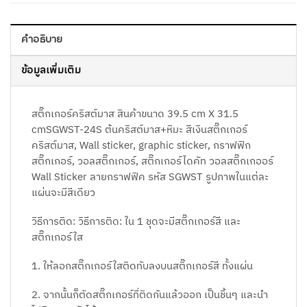
คำอธิบาย
ข้อมูลเพิ่มเติม
สติ๊กเกอร์คริสต์มาส สินค้าขนาด 39.5 cm X 31.5
cmSGWST-24S ต้นคริสต์มาส+หิมะ สีเงินสติ๊กเกอร์
คริสต์มาส, Wall sticker, graphic sticker, กราฟฟิก
สติ๊กเกอร์, วอลสติ๊กเกอร์, สติ๊กเกอร์ไดคัท วอลสติ๊กเกออร์
Wall Sticker ลายกราฟฟิค รหัส SGWST รูปภาพในแต่ละ
แผ่นจะมีสีเดียว
วิธีการติด: วิธีการติด: ใน 1 ชุดจะมีสติ๊กเกอร์สี และ
สติ๊กเกอร์ใส
1. ให้ลอกสติ๊กเกอร์ใสติดทับลงบนสติ๊กเกอร์สี ทั้งแผ่น
2. จากนั้นก็ตัดสติ๊กเกอร์ที่ติดกันแล้วออก เป็นชิ้นๆ และนำ