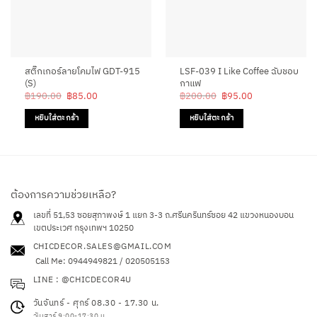
สติ๊กเกอร์ลายโคมไฟ GDT-915
LSF-039 I Like Coffee ฉับชอบ
(S)
กาแฟ
Original
Current
Original
Current
฿
190.00
฿
85.00
฿
200.00
฿
95.00
price
price
price
price
was:
is:
was:
is:
หยิบใส่ตะกร้า
หยิบใส่ตะกร้า
฿190.00.
฿85.00.
฿200.00.
฿95.00.
ต้องการความช่วยเหลือ?
เลขที่ 51,53 ซอยสุภาพงษ์ 1 แยก 3-3 ถ.ศรีนครินทร์ซอย 42
แขวงหนองบอน
เขตประเวศ กรุงเทพฯ 10250
CHICDECOR.SALES@GMAIL.COM
Call Me: 0944949821 / 020505153
LINE : @CHICDECOR4U
วันจันทร์ - ศุกร์ 08.30 - 17.30 น.
วันเสาร์ 9:00-17:30 น.