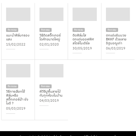
กิจกรรม
กิจกรรม
กิจกรรม
กิจกรรม
แนะนำฟิล์มกรอง
วิธีติดสติ๊กเกอร์
ติดฟิล์มใส
ตกแต่งยิมมวย
แสง
ไดคัทขนาดใหญ่
ตกแต่งออฟฟิศ
BKKF ด้วยลาย
สไตล์โมเดิร์ล
อิฐมอญเก่า
15/02/2022
02/01/2020
30/05/2019
06/03/2019
กิจกรรม
กิจกรรม
วิธีการเลือกใช้
พีวีซีปูพื้นลายไม้
ฟิล์มหรือ
กับทุกห้องในบ้าน
สติ๊กเกอร์ฝ้า ยัง
04/03/2019
ไงดี ?
05/03/2019