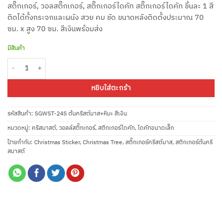
สติ๊กเกอร์, วอลสติ๊กเกอร์, สติ๊กเกอร์ไดคัท สติ๊กเกอร์ไดคัท ชิ้นละ 1 สี
ติดได้ทั้งกระจกและผนัง สวย คม ชัด ขนาดหลังติดตั้งประมาณ 70
ซม. x สูง 70 ซม. สีเงินพร้อมส่ง
มีสินค้า
จำนวน SGWST-24S ต้นคริสต์มาส+หิมะ สติกเกอร์ไดคัทสีเงิน ชิ้น
หยิบใส่ตะกร้า
รหัสสินค้า:
SGWST-24S ต้นคริสต์มาส+หิมะ สีเงิน
หมวดหมู่:
คริสมาสต์
,
วอลล์สติ๊กเกอร์
,
สติกเกอร์ไดคัท
,
ไดคัทขนาดเล็ก
ป้ายกำกับ:
Christmas Sticker
,
Christmas Tree
,
สติ๊กเกอร์คริสต์มาส
,
สติกเกอร์ต้นคริ
สมาสต์