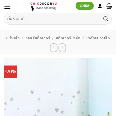
ข้าม
LINE@
ไป
ยัง
ค้นหา:
เนื้อหา
หน้าหลัก
/
วอลล์สติ๊กเกอร์
/
สติกเกอร์ไดคัท
/
ไดคัทขนาดเล็ก
-20%