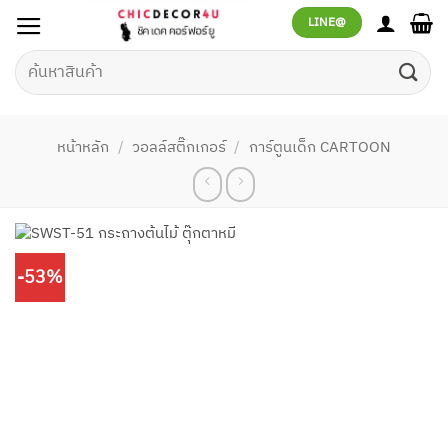
ข้าม
LINE@
ไป
ยัง
ค้นหา:
เนื้อหา
หน้าหลัก
/
วอลล์สติ๊กเกอร์
/
การ์ตูนเด็ก CARTOON
-53%