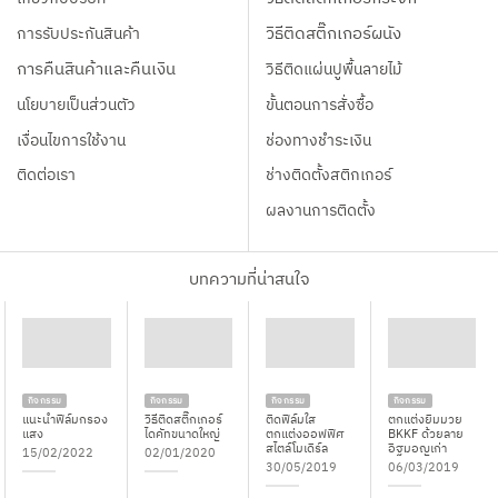
การรับประกันสินค้า
วิธีติดสติ๊กเกอร์ผนัง
การคืนสินค้าและคืนเงิน
วิธีติดแผ่นปูพื้นลายไม้
นโยบายเป็นส่วนตัว
ขั้นตอนการสั่งซื้อ
เงื่อนไขการใช้งาน
ช่องทางชำระเงิน
ติดต่อเรา
ช่างติดตั้งสติกเกอร์
ผลงานการติดตั้ง
บทความที่น่าสนใจ
กิจกรรม
กิจกรรม
กิจกรรม
กิจกรรม
แนะนำฟิล์มกรอง
วิธีติดสติ๊กเกอร์
ติดฟิล์มใส
ตกแต่งยิมมวย
แสง
ไดคัทขนาดใหญ่
ตกแต่งออฟฟิศ
BKKF ด้วยลาย
สไตล์โมเดิร์ล
อิฐมอญเก่า
15/02/2022
02/01/2020
30/05/2019
06/03/2019