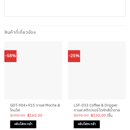
สินค้าที่เกี่ยวข้อง
-58%
-25%
GDT-904+915 กาแฟ Mocha &
LSF-033 Coffee & Dripper
โคมไฟ
กาแฟ สติกเกอร์ไดคัทสีน้ำตาล
Original
Current
Original
Current
฿
380.00
฿
160.00
฿
200.00
฿
150.00
/ชิ้น
price
price
price
price
was:
is:
was:
is:
หยิบใส่ตะกร้า
หยิบใส่ตะกร้า
฿380.00.
฿160.00.
฿200.00.
฿150.00.