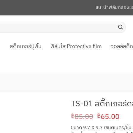
แนะนำฟิล์มกรองแ
สติ๊กเกอร์ปูพื้น
ฟิล์มใส Protective film
วอลล์สติ๊
TS-01 สติ๊กเกอร์ด
Original
Cur
85.00
65.00
฿
฿
price
pric
ขนาด 9.7 X 9.7 เซนติเมตร/ชิ้น ส
was:
is: