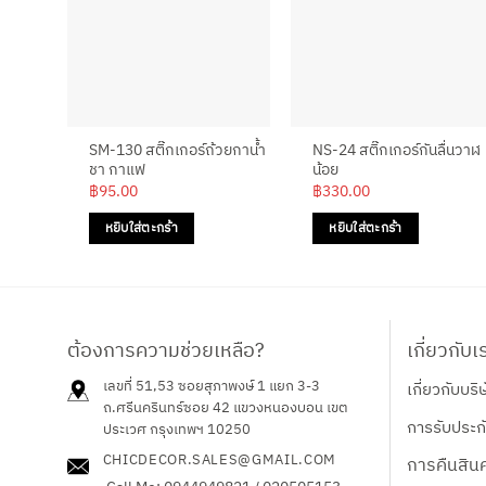
SM-130 สติ๊กเกอร์ถ้วยกาน้ำ
NS-24 สติ๊กเกอร์กันลื่นวาฬ
ชา กาแฟ
น้อย
฿
95.00
฿
330.00
หยิบใส่ตะกร้า
หยิบใส่ตะกร้า
ต้องการความช่วยเหลือ?
เกี่ยวกับเ
เลขที่ 51,53 ซอยสุภาพงษ์ 1 แยก 3-3
เกี่ยวกับบริ
ถ.ศรีนครินทร์ซอย 42
แขวงหนองบอน เขต
การรับประกั
ประเวศ กรุงเทพฯ 10250
CHICDECOR.SALES@GMAIL.COM
การคืนสินค