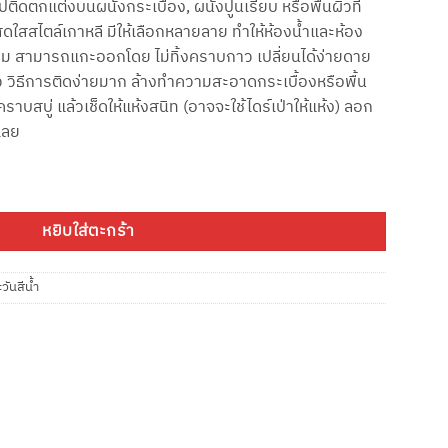
ปติดตกแต่งบนผนังกระเบื้อง, ผนังปูนเรียบ หรือพื้นผิวที่
.00.
สสไตล์เกาหลี มีให้เลือกหลายลาย ทำให้ห้องน้ำและห้อง
ม สามารถแกะออกโดย ไม่ทิ้งคราบกาว เปลี่ยนได้ง่ายดาย
้ว วิธีการติดง่ายมาก ล้างทำความสะอาดกระเบื้องหรือพื้น
สบู่ แล้วเช็ดให้แห้งสนิท (อาจจะใช้ไดร์เป่าให้แห้ง) ลอก
เลย
ีน้ำ ชิ้น
หยิบใส่ตะกร้า
ันสีน้ำ