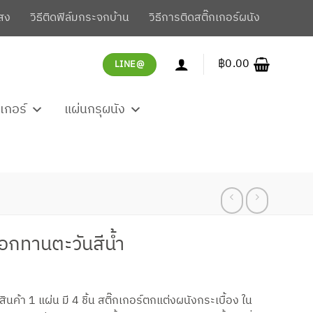
สง
วิธีติดฟิล์มกระจกบ้าน
วิธีการติดสติ๊กเกอร์ผนัง
฿
0.00
LINE@
กเกอร์
แผ่นกรุผนัง
อกทานตะวันสีน้ำ
rent
e
ินค้า 1 แผ่น มี 4 ชิ้น สติ๊กเกอร์ตกแต่งผนังกระเบื้อง ใน