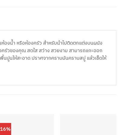
ง ในห้องน้ำ หรือห้องครัว สำหรับนำไปติดตกแต่งบนผนัง
ละห้องครัวของคุณ สดใส สว่าง สวยงาม สามารถแกะออก
อพื้นปูนให้สะอาด ปราศจากคราบมันคราบสบู่ แล้วเช็ดให้
-16%