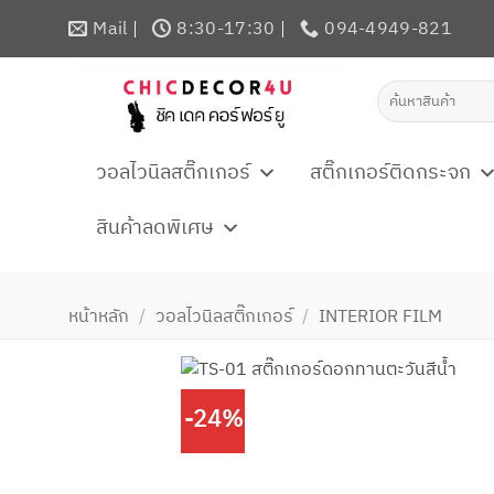
ข้าม
Mail
8:30-17:30
094-4949-821
ไป
ยัง
ค้นหา:
เนื้อหา
วอลไวนิลสติ๊กเกอร์
สติ๊กเกอร์ติดกระจก
สินค้าลดพิเศษ
หน้าหลัก
/
วอลไวนิลสติ๊กเกอร์
/
INTERIOR FILM
-24%