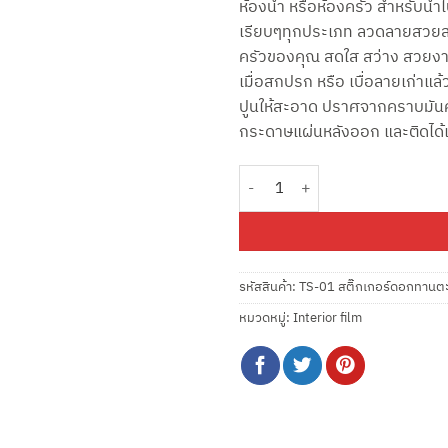
ห้องน้ำ หรือห้องครัว สำหรับนำไ
฿85.00.
฿65
เรียบๆทุกประเภท ลวดลายสวยสดใ
ครัวของคุณ สดใส สว่าง สวยงา
เมื่อสกปรก หรือ เบื่อลายเก่าแล
ปูนให้สะอาด ปราศจากคราบมันคราบ
กระดาษแผ่นหลังออก และติดได้
จำนวน TS-01 สติ๊กเกอร์ดอกทานตะวันส
รหัสสินค้า:
TS-01 สติ๊กเกอร์ดอกทานตะว
หมวดหมู่:
Interior film