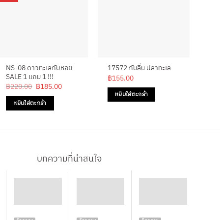
NS-08 ดาวทะเลกับหอย
กันล
17572 กันลื่น ปลาทะเล
SALE 1 แถม 1 !!!
ชิ้น
฿
155.00
Original
Current
฿
220.00
฿
185.00
฿
1
price
price
หยิบใส่ตะกร้า
was:
is:
หยิบใส่ตะกร้า
ห
฿220.00.
฿185.00.
บทความที่น่าสนใจ