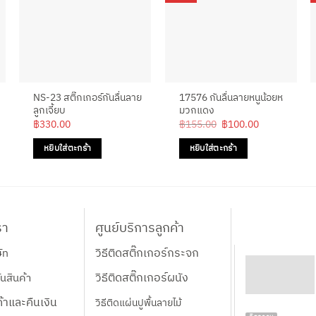
NS-23 สติ๊กเกอร์กันลื่นลาย
17576 กันลื่นลายหนูน้อยห
ลูกเจี้ยบ
มวกแดง
Original
Current
฿
330.00
฿
155.00
฿
100.00
price
price
was:
is:
หยิบใส่ตะกร้า
หยิบใส่ตะกร้า
฿155.00.
฿100.00.
รา
ศูนย์บริการลูกค้า
วิธีติดสติ๊กเกอร์กระจก
ษัท
วิธีติดสติ๊กเกอร์ผนัง
นสินค้า
้าและคืนเงิน
วิธีติดแผ่นปูพื้นลายไม้