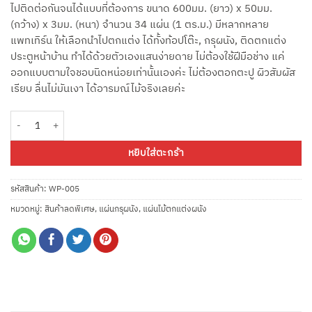
ไปติดต่อกันจนได้แบบที่ต้องการ ขนาด 600มม. (ยาว) x 50มม.
(กว้าง) x 3มม. (หนา) จำนวน 34 แผ่น (1 ตร.ม.) มีหลากหลาย
แพทเทิร์น ให้เลือกนำไปตกแต่ง ได้ทั้งท้อปโต๊ะ, กรุผนัง, ติดตกแต่ง
ประตูหน้าบ้าน ทำได้ด้วยตัวเองแสนง่ายดาย ไม่ต้องใช้ฝีมือช่าง แค่
ออกแบบตามใจชอบนิดหน่อยเท่านั้นเองค่ะ ไม่ต้องตอกตะปู ผิวสัมผัส
เรียบ ลื่นไม่มันเงา ได้อารมณ์ไม้จริงเลยค่ะ
จำนวน Wood Panel แผ่นไม้มีกาว สีวอลนัท WP-005 ขนาดแผ่น60ซม.x5ซม กล่องล
หยิบใส่ตะกร้า
รหัสสินค้า:
WP-005
หมวดหมู่:
สินค้าลดพิเศษ
,
แผ่นกรุผนัง
,
แผ่นไม้ตกแต่งผนัง