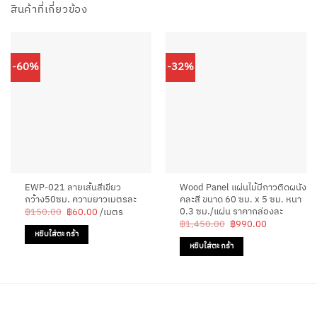
สินค้าที่เกี่ยวข้อง
-60%
-32%
EWP-021 ลายเส้นสีเขียว
Wood Panel แผ่นไม้มีกาวติดผนัง
กว้าง50ซม. ความยาวเมตรละ
คละสี ขนาด 60 ซม. x 5 ซม. หนา
0.3 ซม./แผ่น ราคากล่องละ
Original
Current
฿
150.00
฿
60.00
/เมตร
price
price
Original
Current
฿
1,450.00
฿
990.00
was:
is:
price
price
หยิบใส่ตะกร้า
฿150.00.
฿60.00.
was:
is:
หยิบใส่ตะกร้า
฿1,450.00.
฿990.00.