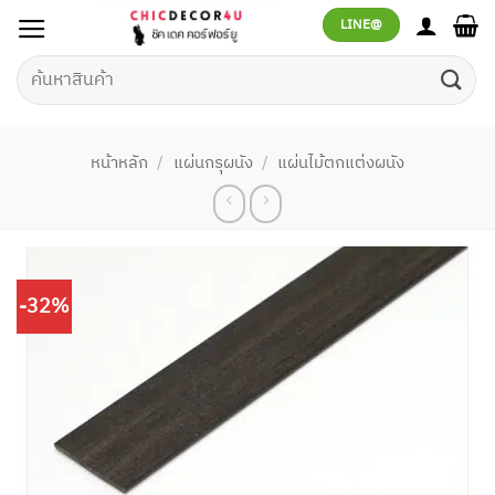
ข้าม
LINE@
ไป
ยัง
ค้นหา:
เนื้อหา
หน้าหลัก
/
แผ่นกรุผนัง
/
แผ่นไม้ตกแต่งผนัง
-32%